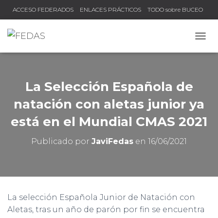
ACCESO FEDERADOS
ENLACES PRÁCTICOS
TODO sobre BUCEO
COMPRUEBA TU TÍTULO Y LICENCIA
CAMB
La Selección Española de
natación con aletas junior ya
está en el Mundial CMAS 2021
Publicado por
JaviFedas
en
16/06/2021
La selección Española Junior de Natación con
Aletas, tras un año de parón por fin se encuentra