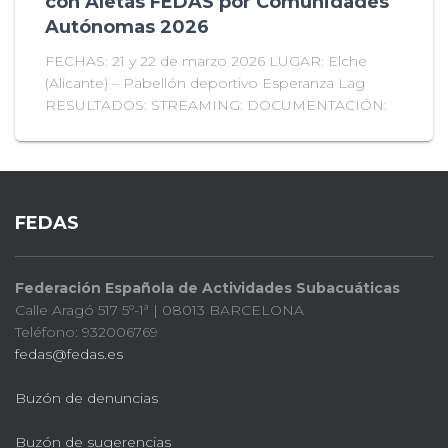
con Aletas FEDAS por Comunidades
Autónomas 2026
FECHAS: 21 y 22 de marzo 2026 LUGAR: Elche
(Alicante) – Pabellón deportivo Esperanza Lag
RESULTADOS: STREAMING: DOCUMENTACIÓN:
FEDAS
Federación Española de Actividades Subacuáticas
Calle Aragó 517 5º-1ª | 08013 BARCELONA
Teléfono: 932006769
fedas@fedas.es
Buzón de denuncias
Buzón de sugerencias