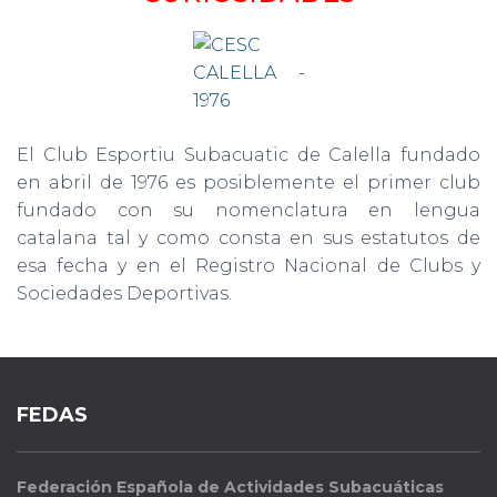
El Club Esportiu Subacuatic de Calella fundado
en abril de 1976 es posiblemente el primer club
fundado con su nomenclatura en lengua
catalana tal y como consta en sus estatutos de
esa fecha y en el Registro Nacional de Clubs y
Sociedades Deportivas.
FEDAS
Federación Española de Actividades Subacuáticas