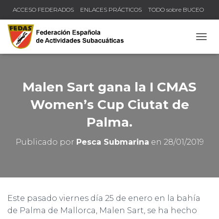
ACCESO FEDERADOS
ENLACES PRÁCTICOS
TODO sobre BUCEO
COMPRUEBA TU TÍTULO Y LICENCIA
CAMB
Malen Sart gana la I CMAS
Women’s Cup Ciutat de
Palma.
Publicado por
Pesca Submarina
en
28/01/2019
Este pasado viernes día 25 de enero en la bahía
de Palma de Mallorca, Malen Sart, se ha hecho