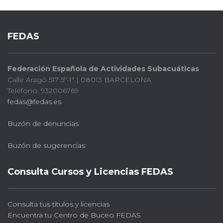
FEDAS
Federación Española de Actividades Subacuáticas
Calle Aragó 517 5º-1ª | 08013 BARCELONA
Teléfono: 932006769
fedas@fedas.es
Buzón de denuncias
Buzón de sugerencias
Consulta Cursos y Licencias FEDAS
Consulta tus títulos y licencias
Encuentra tu Centro de Buceo FEDAS