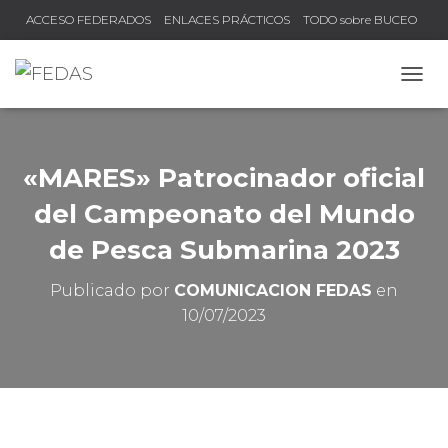
ACCESO FEDERADOS
ENLACES PRÁCTICOS
TODO sobre BUCEO
COMPRUEBA TU TÍTULO Y LICENCIA
CAMB
«MARES» Patrocinador oficial
del Campeonato del Mundo
de Pesca Submarina 2023
Publicado por
COMUNICACION FEDAS
en
10/07/2023