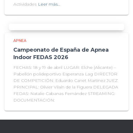
Actividades
Leer más…
APNEA
Campeonato de España de Apnea
Indoor FEDAS 2026
FECHAS: 18 y 19 de abril LUGAR: Elche (Alicante) –
Pabellón polideportivo Esperanza Lag DIRECTOR
DE COMPETICIÓN: Eduardo Canet Martínez JUEZ
PRINCIPAL: Olivier Vilaín de la Figuera DELEGADA
FEDAS: Natalie Cabanas Fernández STREAMING:
DOCUMENTACIÓN: