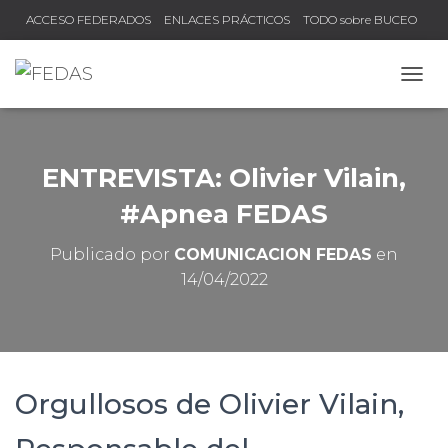
ACCESO FEDERADOS
ENLACES PRÁCTICOS
TODO sobre BUCEO
COMPRUEBA TU TÍTULO Y LICENCIA
C
A
M
B
I
ENTREVISTA: Olivier Vilain,
A
R
#Apnea FEDAS
M
O
Publicado por
COMUNICACION FEDAS
en
D
14/04/2022
O
D
E
N
A
V
E
Orgullosos de Olivier Vilain,
G
A