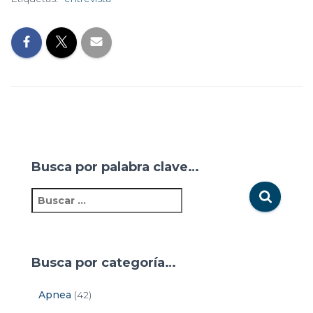
Busca por palabra clave…
B
u
s
c
a
Busca por categoría…
r
:
Apnea
(42)