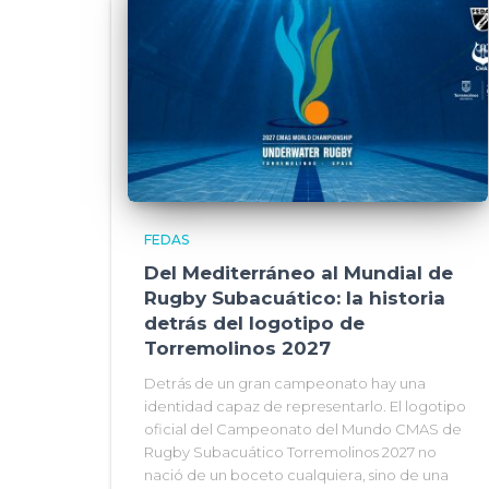
FEDAS
Del Mediterráneo al Mundial de
Rugby Subacuático: la historia
detrás del logotipo de
Torremolinos 2027
Detrás de un gran campeonato hay una
identidad capaz de representarlo. El logotipo
oficial del Campeonato del Mundo CMAS de
Rugby Subacuático Torremolinos 2027 no
nació de un boceto cualquiera, sino de una