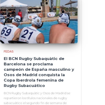
FEDAS
El BCN Rugby Subaquàtic de
Barcelona se proclama
campeón de España masculino y
Osos de Madrid conquista la
Copa Iberdrola femenina de
Rugby Subacuático
BCN Rugby Subaquàtic y Osos de Madrid se
repartieron los títulos nacionales de rugby
subacuático el segundo fin de semana de