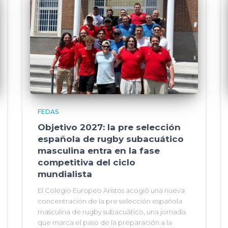
FEDAS
Objetivo 2027: la pre selección
española de rugby subacuático
masculina entra en la fase
competitiva del ciclo
mundialista
El Colegio Europeo Aristos acogió una nueva
concentración de la pre selección española
masculina de rugby subacuático, una jornada
que marca el paso de la preparación a la