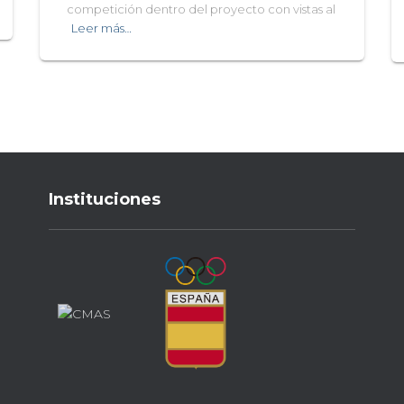
competición dentro del proyecto con vistas al
Leer más…
Instituciones