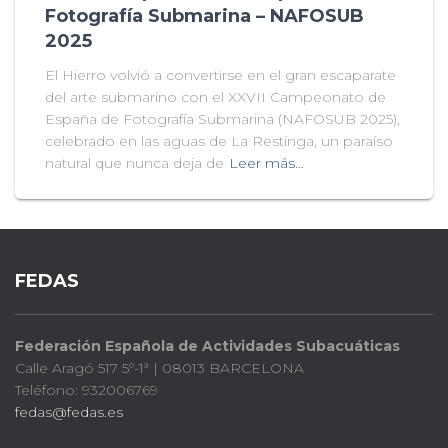
Fotografía Submarina – NAFOSUB
2025
El Hierro volvió a convertirse en el gran escaparate
del arte submarino con el XXVII Campeonato de
España de Fotografía Submarina (NAFOSUB 2025),
celebrado en las aguas de La Restinga, un paraíso
natural que nunca deja de
Leer más…
FEDAS
Federación Española de Actividades Subacuáticas
Calle Aragó 517 5º-1ª | 08013 BARCELONA
Teléfono: 932006769
fedas@fedas.es