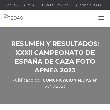
ACCESO FEDERADOS
ENLACES PRÁCTICOS
TODO sobre BUCEO
COMPRUEBA TU TÍTULO Y LICENCIA
CAMB
RESUMEN Y RESULTADOS:
XXXII CAMPEONATO DE
ESPAÑA DE CAZA FOTO
APNEA 2023
Publicado por
COMUNICACION FEDAS
en
30/10/2023