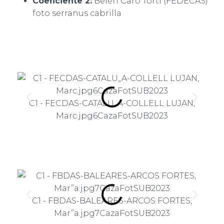
Coeficiente 2:
Belén Caro Torti (FEDECAS)
foto serranus cabrilla
C1 - FECDAS-CATALU„A-COLLELL LUJAN,
C
Marc.jpg6CazaFotSUB2023
C1 - FBDAS-BALEARES-ARCOS FORTES,
Mar”a.jpg7CazaFotSUB2023