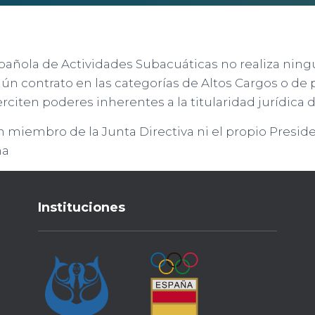
pañola de Actividades Subacuáticas no realiza ning
n contrato en las categorías de Altos Cargos o de 
rciten poderes inherentes a la titularidad jurídica 
miembro de la Junta Directiva ni el propio Presid
na
Instituciones