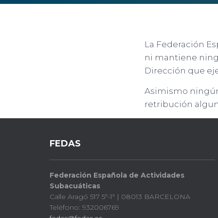
La Federación Es
ni mantiene ningú
Dirección que eje
Asimismo ningún 
retribución algu
FEDAS
Federación Española de Actividades
Subacuáticas
Calle Aragó 517 5º-1ª | 08013 BARCELONA
Teléfono: 932006769