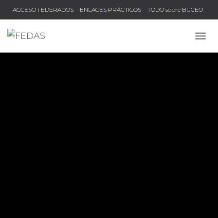
ACCESO FEDERADOS
ENLACES PRÁCTICOS
TODO sobre BUCEO
COMPRUEBA TU TÍTULO Y LICENCIA
CAMB