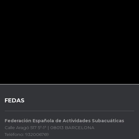
FEDAS
Federación Española de Actividades Subacuáticas
Calle Aragó 517 5º-1ª | 08013 BARCELONA
Teléfono: 932006769