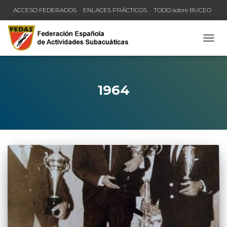
ACCESO FEDERADOS
ENLACES PRÁCTICOS
TODO sobre BUCEO
COMPRUEBA TU TÍTULO Y LICENCIA
CAMB
1964