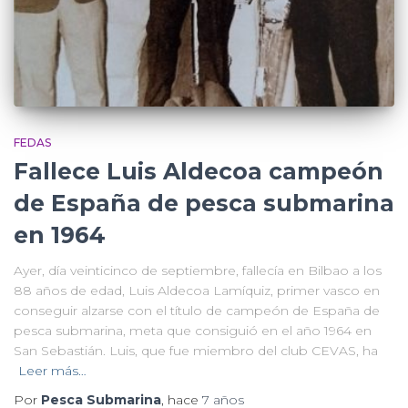
FEDAS
Fallece Luis Aldecoa campeón
de España de pesca submarina
en 1964
Ayer, día veinticinco de septiembre, fallecía en Bilbao a los
88 años de edad, Luis Aldecoa Lamíquiz, primer vasco en
conseguir alzarse con el título de campeón de España de
pesca submarina, meta que consiguió en el año 1964 en
San Sebastián. Luis, que fue miembro del club CEVAS, ha
Leer más…
Por
Pesca Submarina
, hace
7 años