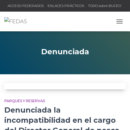
ACCESO FEDERADOS
ENLACES PRÁCTICOS
TODO sobre BUCEO
COMPRUEBA TU TÍTULO Y LICENCIA
CAMB
Denunciada
PARQUES Y RESERVAS
Denunciada la
incompatibilidad en el cargo