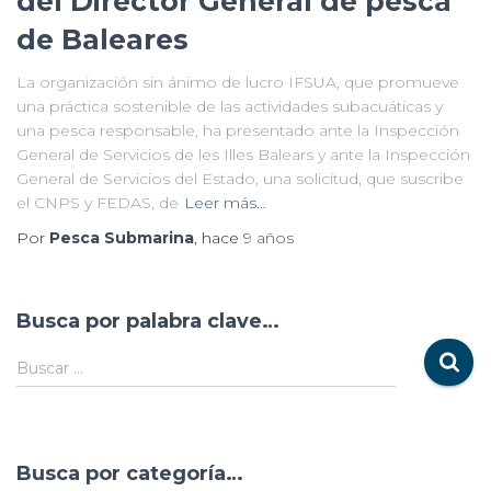
del Director General de pesca
de Baleares
La organización sin ánimo de lucro IFSUA, que promueve
una práctica sostenible de las actividades subacuáticas y
una pesca responsable, ha presentado ante la Inspección
General de Servicios de les Illes Balears y ante la Inspección
General de Servicios del Estado, una solicitud, que suscribe
el CNPS y FEDAS, de
Leer más…
Por
Pesca Submarina
, hace
9 años
Busca por palabra clave…
Buscar …
Busca por categoría…