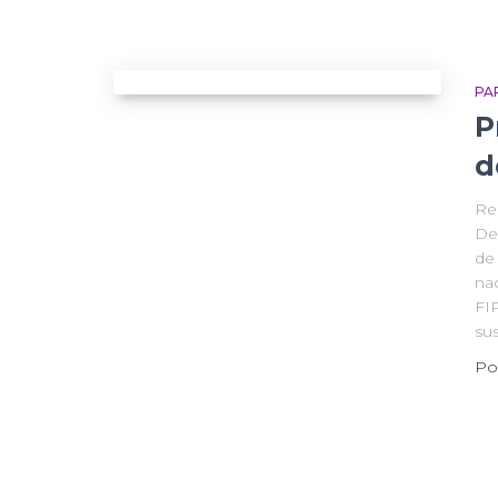
PA
P
d
Re
De
de
na
FI
su
Po