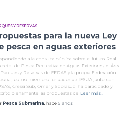
RQUES Y RESERVAS
ropuestas para la nueva Ley
e pesca en aguas exteriores
spondiendo a la consulta pública sobre el futuro Real
creto de Pesca Recreativa en Aguas Exteriores, el Área
 Parques y Reservas de FEDAS y la propia Federación
cional, como miembro fundador de IFSUA junto con
PSAS, Cressi Sub, Omer y Sporasub, ha participado y
scrito plenamente las propuestas de
Leer más…
r
Pesca Submarina
, hace
9 años