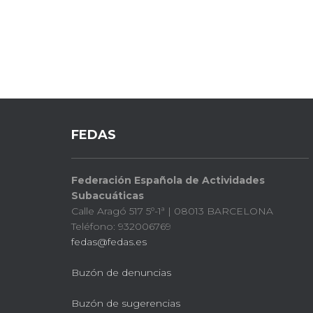
FEDAS
Federación Española de Actividades
Subacuáticas
Calle Aragó 517 5º-1ª | 08013 BARCELONA
Teléfono: 932006769
fedas@fedas.es
Buzón de denuncias
Buzón de sugerencias