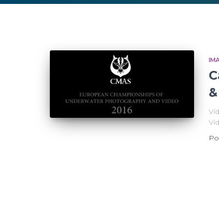
IM
C
&
Ví
Ví
Po