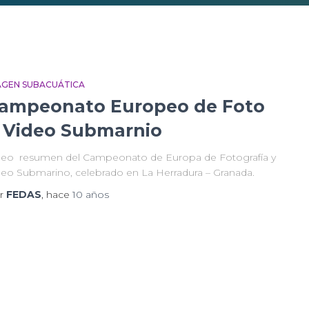
AGEN SUBACUÁTICA
ampeonato Europeo de Foto
 Video Submarnio
deo resumen del Campeonato de Europa de Fotografía y
deo Submarino, celebrado en La Herradura – Granada.
r
FEDAS
, hace
10 años