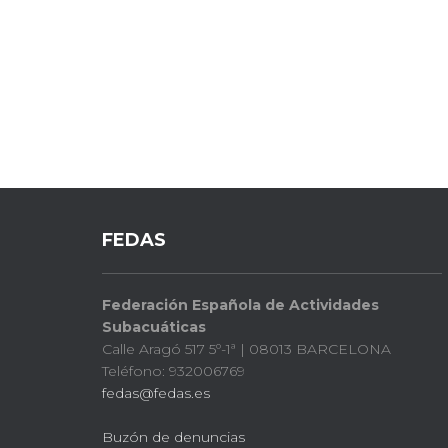
FEDAS
Federación Española de Actividades
Subacuáticas
Calle Aragó 517 5º-1ª | 08013 BARCELONA
Teléfono: 932006769
fedas@fedas.es
Buzón de denuncias