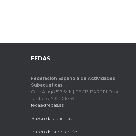
FEDAS
Federación Española de Actividades
Subacuáticas
Calle Aragó 517 5º-1ª | 08013 BARCELONA
Teléfono: 932006769
fedas@fedas.es
Buzón de denuncias
Buzón de sugerencias