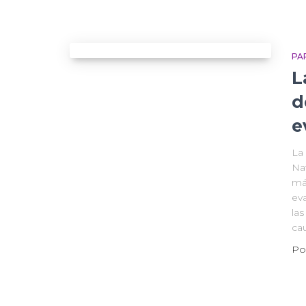
PA
L
d
e
La
Nat
má
ev
las
ca
Po