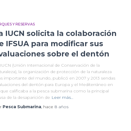
RQUES Y RESERVAS
a IUCN solicita la colaboración
e IFSUA para modificar sus
valuaciones sobre el dentón
 IUCN (Unión Internacional de Conservación de la
uraleza), la organización de protección de la naturaleza
s importante del mundo, publicó en 2007 y 2013 sendas
aluaciones del dentón para Europa y el Mediterráneo en
 que calificaba a la pesca submarina como la principal
usa de la desaparición de
Leer más…
r
Pesca Submarina
, hace
8 años