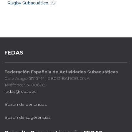
Rugby Subacuático
(72)
FEDAS
Federación Española de Actividades Subacuáticas
Calle Aragó 517 5º-1ª | 08013 BARCELONA
Teléfono: 932006769
fedas@fedas.es
Buzón de denuncias
Buzón de sugerencias