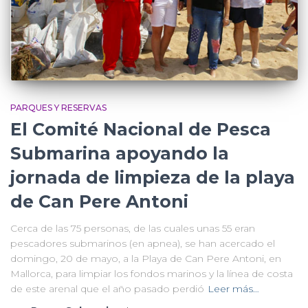
PARQUES Y RESERVAS
El Comité Nacional de Pesca
Submarina apoyando la
jornada de limpieza de la playa
de Can Pere Antoni
Cerca de las 75 personas, de las cuales unas 55 eran
pescadores submarinos (en apnea), se han acercado el
domingo, 20 de mayo, a la Playa de Can Pere Antoni, en
Mallorca, para limpiar los fondos marinos y la línea de costa
de este arenal que el año pasado perdió
Leer más…