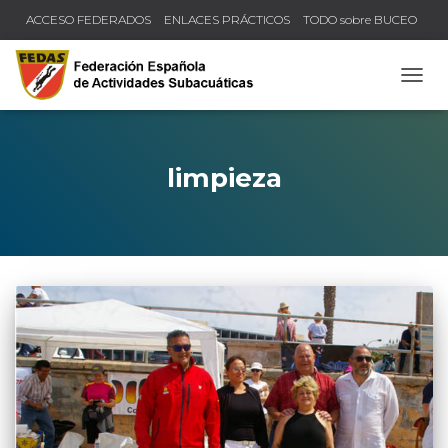
ACCESO FEDERADOS
ENLACES PRÁCTICOS
TODO sobre BUCEO
COMPRUEBA TU TÍTULO Y LICENCIA
CAMB
limpieza