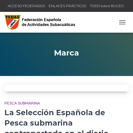
ACCESO FEDERADOS
ENLACES PRÁCTICOS
TODO sobre BUCEO
COMPRUEBA TU TÍTULO Y LICENCIA
CAMB
Marca
PESCA SUBMARINA
La Selección Española de
Pesca submarina