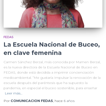
FEDAS
La Escuela Nacional de Buceo,
en clave femenina
Carmen Sánchez Berzal, más conocida por Mamen Berzal,
es la nueva directora de la Escuela Nacional de Buceo en
FEDAS, donde está decidida a imprimir concienciación
medioambiental. “Me gustaría Impulsar la renovación de la
escuela después del paréntesis que ha supuesto la
pandemia, en especial el buceo sostenible, para enseñar
Leer más…
Por
COMUNICACION FEDAS
, hace
6 años