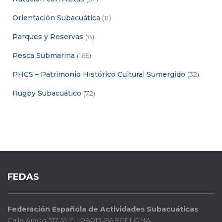
Orientación Subacuática
(11)
Parques y Reservas
(8)
Pesca Submarina
(166)
PHCS – Patrimonio Histórico Cultural Sumergido
(32)
Rugby Subacuático
(72)
FEDAS
Federación Española de Actividades Subacuáticas
Calle Aragó 517 5º-1ª | 08013 BARCELONA