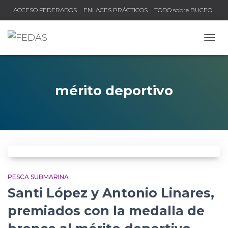
ACCESO FEDERADOS
ENLACES PRÁCTICOS
TODO sobre BUCEO
COMPRUEBA TU TÍTULO Y LICENCIA
CAMB
mérito deportivo
PESCA SUBMARINA
Santi López y Antonio Linares,
premiados con la medalla de