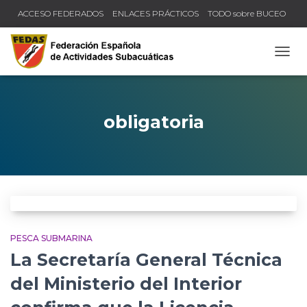
ACCESO FEDERADOS
ENLACES PRÁCTICOS
TODO sobre BUCEO
COMPRUEBA TU TÍTULO Y LICENCIA
CAMB
obligatoria
PESCA SUBMARINA
La Secretaría General Técnica
del Ministerio del Interior