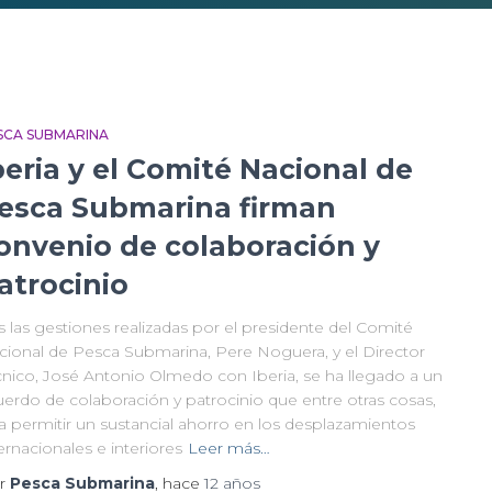
SCA SUBMARINA
beria y el Comité Nacional de
esca Submarina firman
onvenio de colaboración y
atrocinio
s las gestiones realizadas por el presidente del Comité
cional de Pesca Submarina, Pere Noguera, y el Director
cnico, José Antonio Olmedo con Iberia, se ha llegado a un
uerdo de colaboración y patrocinio que entre otras cosas,
a permitir un sustancial ahorro en los desplazamientos
ernacionales e interiores
Leer más…
r
Pesca Submarina
, hace
12 años