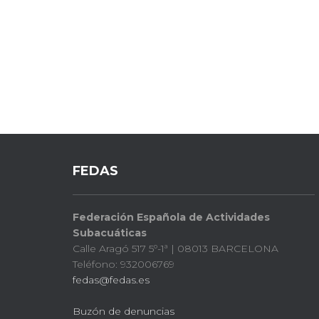
FEDAS
Federación Española de Actividades
Subacuáticas
Calle Aragó 517 5º-1ª | 08013 BARCELONA
Teléfono: 932006769
fedas@fedas.es
Buzón de denuncias