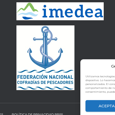
G
Utilizamos tecnologías
dispositivo. Lo hacemo
personalizados. El con
comportamiento de naveg
consentimiento, puede 
ACEPTA
ES
POLÍTICA DE PRIVACIDAD RRSS