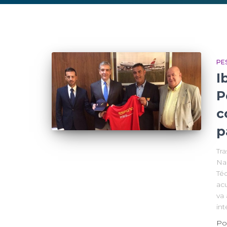
PE
I
P
c
p
Tra
Na
Té
ac
va 
int
Po