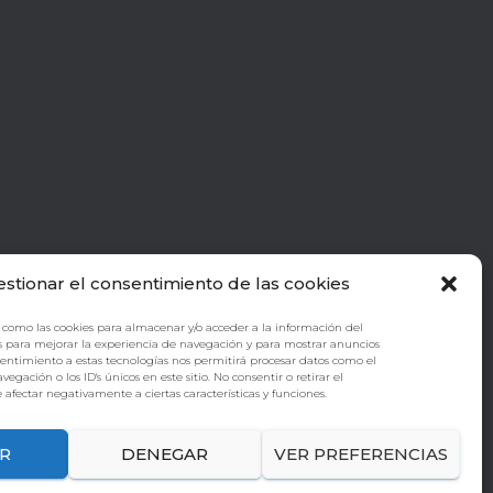
estionar el consentimiento de las cookies
 como las cookies para almacenar y/o acceder a la información del
s para mejorar la experiencia de navegación y para mostrar anuncios
sentimiento a estas tecnologías nos permitirá procesar datos como el
ación o los ID's únicos en este sitio. No consentir o retirar el
afectar negativamente a ciertas características y funciones.
R
DENEGAR
VER PREFERENCIAS