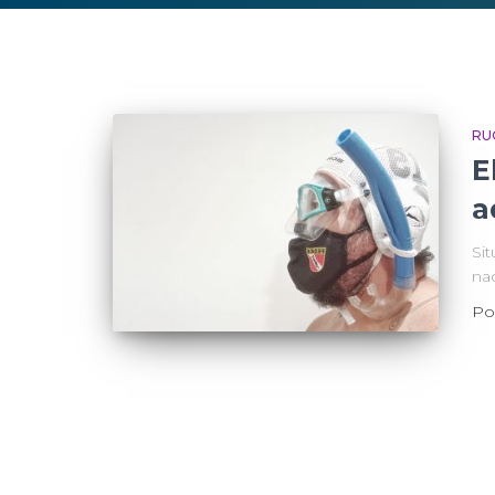
RU
E
a
Sit
nac
Po