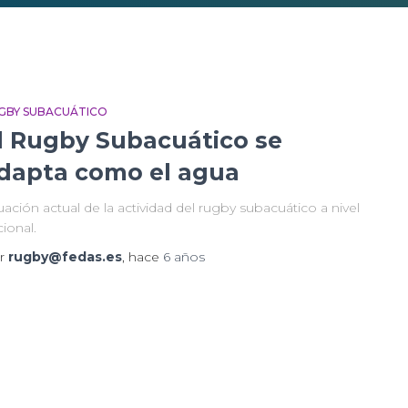
GBY SUBACUÁTICO
l Rugby Subacuático se
dapta como el agua
uación actual de la actividad del rugby subacuático a nivel
ional.
r
rugby@fedas.es
, hace
6 años