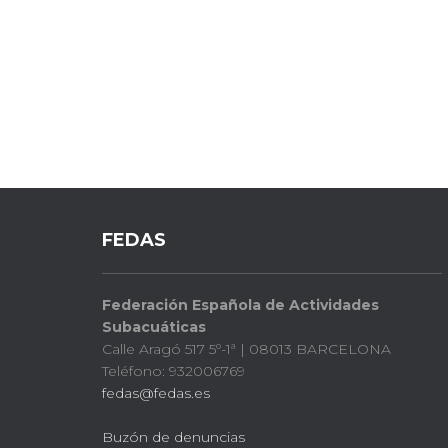
FEDAS
Federación Española de Actividades
Subacuáticas
Calle Aragó 517 5º-1ª | 08013 BARCELONA
Teléfono: 932006769
fedas@fedas.es
Buzón de denuncias