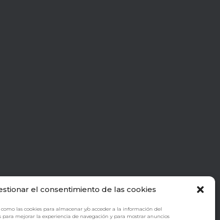
estionar el consentimiento de las cookies
 como las cookies para almacenar y/o acceder a la información del
s para mejorar la experiencia de navegación y para mostrar anuncios