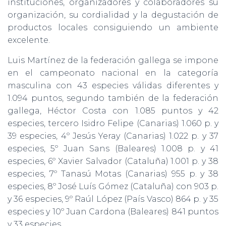
instituciones, organizadores y colaboradores su
organización, su cordialidad y la degustación de
productos locales consiguiendo un ambiente
excelente.
Luis Martínez de la federación gallega se impone
en el campeonato nacional en la categoría
masculina con 43 especies válidas diferentes y
1.094 puntos, segundo también de la federación
gallega, Héctor Costa con 1.085 puntos y 42
especies, tercero Isidro Felipe (Canarias) 1.060 p. y
39 especies, 4º Jesús Yeray (Canarias) 1.022 p. y 37
especies, 5º Juan Sans (Baleares) 1.008 p. y 41
especies, 6º Xavier Salvador (Cataluña) 1.001 p. y 38
especies, 7º Tanasú Motas (Canarias) 955 p. y 38
especies, 8º José Luís Gómez (Cataluña) con 903 p.
y 36 especies, 9º Raúl López (País Vasco) 864 p. y 35
especies y 10º Juan Cardona (Baleares) 841 puntos
y 33 especies.