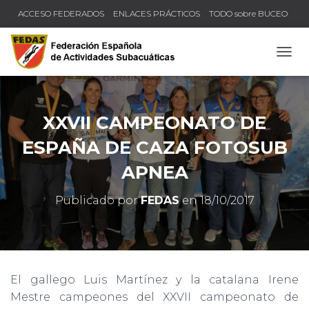
ACCESO FEDERADOS
ENLACES PRÁCTICOS
TODO sobre BUCEO
COMPRUEBA TU TÍTULO Y LICENCIA
CAMB
XXVII CAMPEONATO DE
ESPAÑA DE CAZA FOTOSUB
APNEA
Publicado por
FEDAS
en
18/10/2017
El gallego Luis Martínez y la catalana Irene
Mestre campeones del XXVII campeonato de