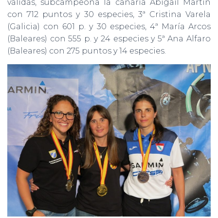
válidas, subcampeona la canaria Abigail Martin
con 712 puntos y 30 especies, 3ª Cristina Varela
(Galicia) con 601 p. y 30 especies, 4ª María Arcos
(Baleares) con 555 p. y 24 especies y 5ª Ana Alfaro
(Baleares) con 275 puntos y 14 especies.