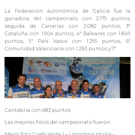
La Federación autonómica de Galicia fue la
ganadora del campeonato con 2.179 puntos,
seguida de Canarias con 2.082 puntos, 3ª
Cataluña con 1.904 puntos, 4ª Baleares con 1.849
puntos, 5ª País Vasco con 1.295 puntos, 6ª
Comunidad Valenciana con 1.283 puntos y 7ª
Cantabria con 683 puntos.
Las mejores fotos del campeonato fueron:
Mejor foto Coeficiente 1 – Lipophrys pholis –