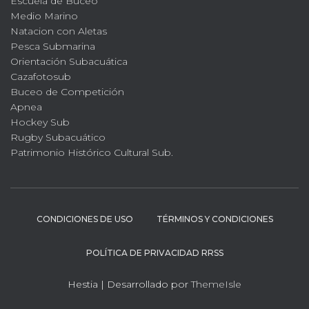
Escuela de Buceo
Medio Marino
Natacion con Aletas
Pesca Submarina
Orientación Subacuática
Cazafotosub
Buceo de Competición
Apnea
Hockey Sub
Rugby Subacuático
Patrimonio Histórico Cultural Sub.
CONDICIONES DE USO
TÉRMINOS Y CONDICIONES
POLÍTICA DE PRIVACIDAD RRSS
Hestia | Desarrollado por
ThemeIsle