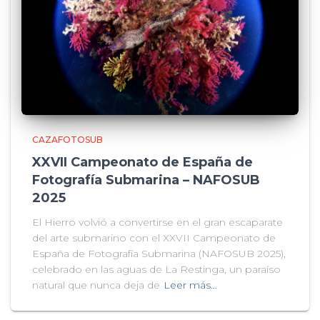
CAZAFOTOSUB
XXVII Campeonato de España de
Fotografía Submarina – NAFOSUB
2025
El Hierro volvió a convertirse en el gran escaparate
del arte submarino con el XXVII Campeonato de
España de Fotografía Submarina (NAFOSUB 2025),
celebrado en las aguas de La Restinga, un paraíso
natural que nunca deja de
Leer más…