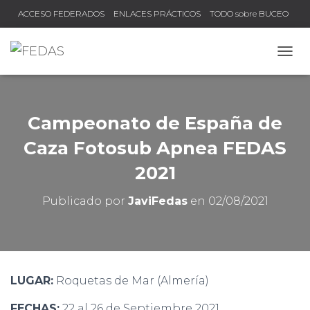
ACCESO FEDERADOS
ENLACES PRÁCTICOS
TODO sobre BUCEO
COMPRUEBA TU TÍTULO Y LICENCIA
CAMB
Campeonato de España de
Caza Fotosub Apnea FEDAS
2021
Publicado por
JaviFedas
en
02/08/2021
LUGAR:
Roquetas de Mar (Almería)
FECHAS:
22 al 26 de Septiembre 2021