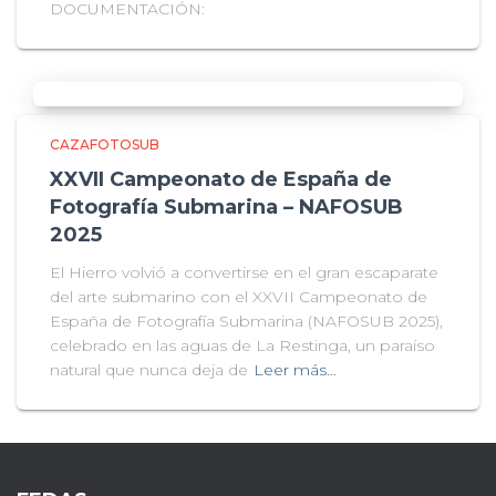
DOCUMENTACIÓN:
CAZAFOTOSUB
XXVII Campeonato de España de
Fotografía Submarina – NAFOSUB
2025
El Hierro volvió a convertirse en el gran escaparate
del arte submarino con el XXVII Campeonato de
España de Fotografía Submarina (NAFOSUB 2025),
celebrado en las aguas de La Restinga, un paraíso
natural que nunca deja de
Leer más…