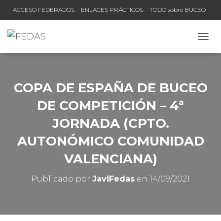
ACCESO FEDERADOS
ENLACES PRÁCTICOS
TODO sobre BUCEO
COMPRUEBA TU TÍTULO Y LICENCIA
CAMB
COPA DE ESPAÑA DE BUCEO
DE COMPETICIÓN – 4ª
JORNADA (CPTO.
AUTONÓMICO COMUNIDAD
VALENCIANA)
Publicado por
JaviFedas
en
14/09/2021