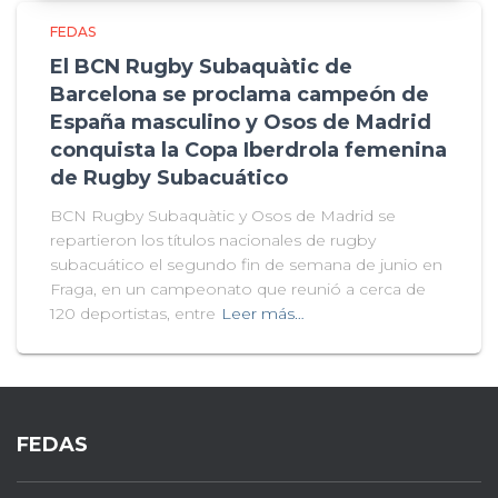
FEDAS
El BCN Rugby Subaquàtic de
Barcelona se proclama campeón de
España masculino y Osos de Madrid
conquista la Copa Iberdrola femenina
de Rugby Subacuático
BCN Rugby Subaquàtic y Osos de Madrid se
repartieron los títulos nacionales de rugby
subacuático el segundo fin de semana de junio en
Fraga, en un campeonato que reunió a cerca de
120 deportistas, entre
Leer más…
FEDAS