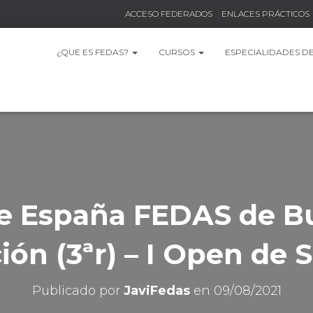
ACCESO FEDERADOS
ENLACES PRÁCTICOS
¿QUE ES FEDAS?
CURSOS
ESPECIALIDADES D
e España FEDAS de B
ón (3ªr) – I Open de
Publicado por
JaviFedas
en
09/08/2021