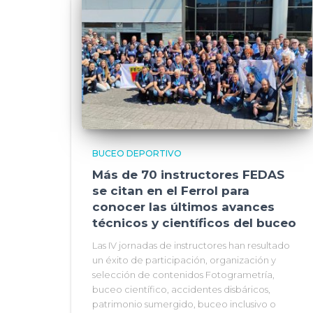
BUCEO DEPORTIVO
Más de 70 instructores FEDAS
se citan en el Ferrol para
conocer las últimos avances
técnicos y científicos del buceo
Las IV jornadas de instructores han resultado
un éxito de participación, organización y
selección de contenidos Fotogrametría,
buceo científico, accidentes disbáricos,
patrimonio sumergido, buceo inclusivo o