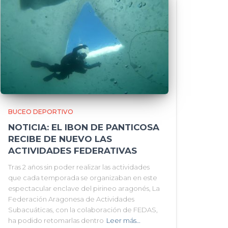
BUCEO DEPORTIVO
NOTICIA: EL IBON DE PANTICOSA
RECIBE DE NUEVO LAS
ACTIVIDADES FEDERATIVAS
Tras 2 años sin poder realizar las actividades
que cada temporada se organizaban en este
espectacular enclave del pirineo aragonés, La
Federación Aragonesa de Actividades
Subacuáticas, con la colaboración de FEDAS,
ha podido retomarlas dentro
Leer más…