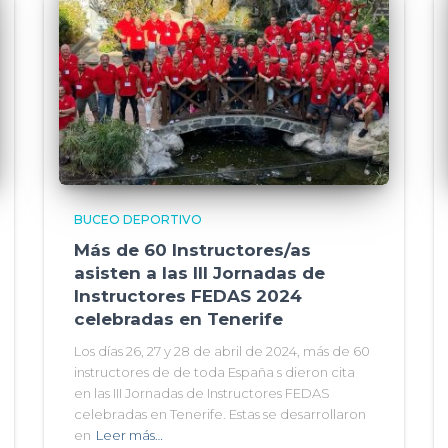
BUCEO DEPORTIVO
Más de 60 Instructores/as
asisten a las III Jornadas de
Instructores FEDAS 2024
celebradas en Tenerife
Los días 26, 27 y 28 de abril de 2024, más de 60
instructores de de toda España s dieron cita
en las III Jornadas de Instructores FEDAS
celebradas en Tenerife. Estas se desarrollaron
en
Leer más…