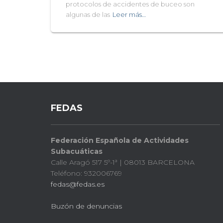
protocolos de accidentes de buceo son
algunas de las
Leer más…
FEDAS
Federación Española de Actividades
Subacuáticas
Calle Aragó 517 5º-1ª | 08013 BARCELONA
Teléfono: 932006769
fedas@fedas.es
Buzón de denuncias