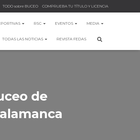
TODO sobre BUCEO
COMPRUEBA TU TÍTULO Y LICENCIA
EPORTIVAS
RSC
EVENTOS
MEDIA
TODAS LAS NOTICIAS
REVISTA FEDAS
uceo de
 Salamanca