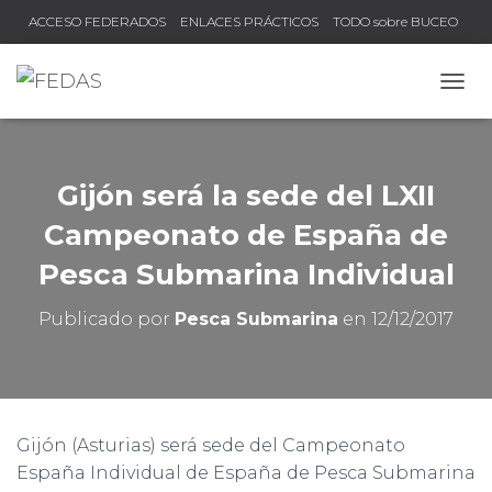
ACCESO FEDERADOS
ENLACES PRÁCTICOS
TODO sobre BUCEO
COMPRUEBA TU TÍTULO Y LICENCIA
CAMB
Gijón será la sede del LXII
Campeonato de España de
Pesca Submarina Individual
Publicado por
Pesca Submarina
en
12/12/2017
Gijón (Asturias) será sede del Campeonato
España Individual de España de Pesca Submarina