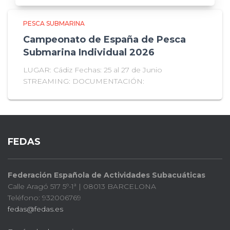
PESCA SUBMARINA
Campeonato de España de Pesca
Submarina Individual 2026
LUGAR: Cádiz Fechas: 25 al 27 de Junio
STREAMING: DOCUMENTACIÓN:
FEDAS
Federación Española de Actividades Subacuáticas
Calle Aragó 517 5º-1ª | 08013 BARCELONA
Teléfono: 932006769
fedas@fedas.es