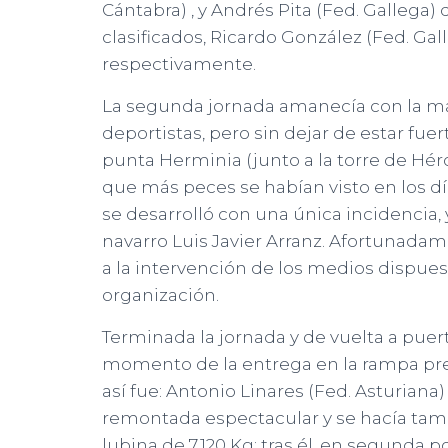
Cántabra) , y Andrés Pita (Fed. Gallega
clasificados, Ricardo González (Fed. Gal
respectivamente.
La segunda jornada amanecía con la ma
deportistas, pero sin dejar de estar fu
punta Herminia (junto a la torre de Hérc
que más peces se habían visto en los dí
se desarrolló con una única incidencia
navarro Luis Javier Arranz. Afortunadam
a la intervención de los medios dispues
organización.
Terminada la jornada y de vuelta a puert
momento de la entrega en la rampa pre
así fue: Antonio Linares (Fed. Asturiana
remontada espectacular y se hacía tam
lubina de 7,120 Kg; tras él, en segunda