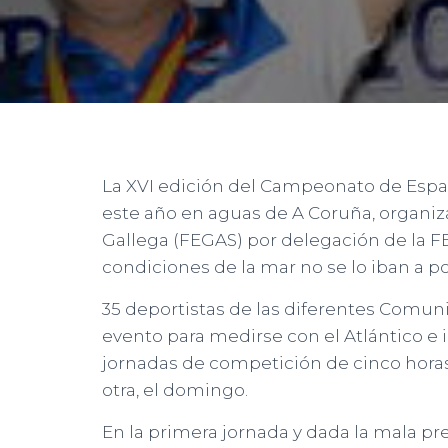
La XVI edición del Campeonato de Espa
este año en aguas de A Coruña, organiz
Gallega (FEGAS) por delegación de la F
condiciones de la mar no se lo iban a po
35 deportistas de las diferentes Comu
evento para medirse con el Atlántico e 
jornadas de competición de cinco horas
otra, el domingo.
En la primera jornada y dada la mala prev