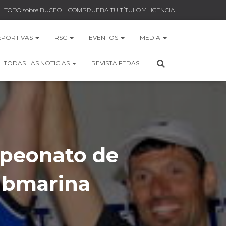
TODO sobre BUCEO
COMPRUEBA TU TÍTULO Y LICENCIA
EPORTIVAS
RSC
EVENTOS
MEDIA
TODAS LAS NOTICIAS
REVISTA FEDAS
mpeonato de
ubmarina