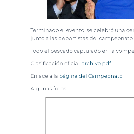
Terminado el evento, se celebró una ce
junto a las deportistas del campeonato
Todo el pescado capturado en la compet
Clasificación oficial:
archivo pdf
.
Enlace a la
página del Campeonato
.
Algunas fotos: