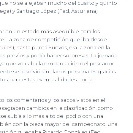
) que no se alejaban mucho del cuarto y quinto
lega) y Santiago López (Fed. Asturiana)
r en un estado más asequible para los
erte. La zona de competición que iba desde
ules), hasta punta Suevos, era la zona en la
as previos y podía haber sorpresas. La jornada
, ya que volcaba la embarcación del pescador
ente se resolvió sin daños personales gracias
tos para estas eventualidades por la
o los comentarios y los sacos vistos en el
sagiaban cambios en la clasificación, como
) se subía a lo más alto del podio con una
bién con la pieza mayor del campeonato, una
 posición quedaba Ricardo González (Fed.