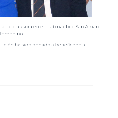
na de clausura en el club náutico San Amaro
 femenino.
ición ha sido donado a beneficencia.