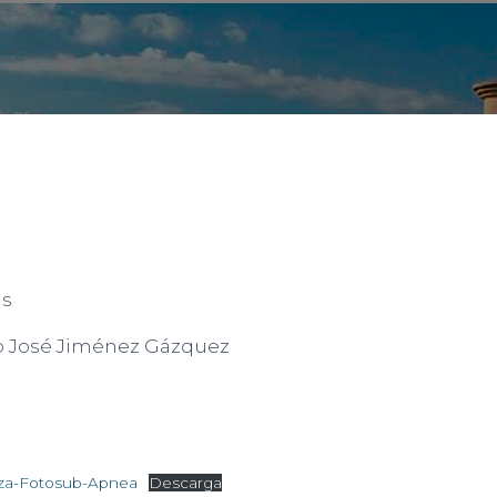
as
o José Jiménez Gázquez
za-Fotosub-Apnea
Descarga