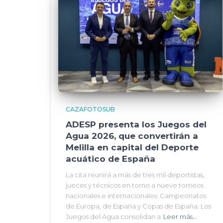
CAZAFOTOSUB
ADESP presenta los Juegos del
Agua 2026, que convertirán a
Melilla en capital del Deporte
acuático de España
La cita reunirá a más de tres mil deportistas,
jueces y técnicos en torno a nueve torneos
nacionales e internacionales: Campeonatos
de Europa, de España y Copas de España. Los
Juegos del Agua consolidan a
Leer más…