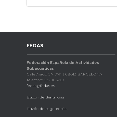
FEDAS
Federación Española de Actividades
Subacuáticas
Calle Aragó 517 5º-1ª | 08013 BARCELONA
Teléfono: 932006769
fedas@fedas.es
Buzón de denuncias
Buzón de sugerencias