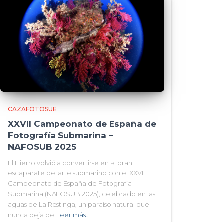
CAZAFOTOSUB
XXVII Campeonato de España de
Fotografía Submarina –
NAFOSUB 2025
El Hierro volvió a convertirse en el gran
escaparate del arte submarino con el XXVII
Campeonato de España de Fotografía
Submarina (NAFOSUB 2025), celebrado en las
aguas de La Restinga, un paraíso natural que
nunca deja de
Leer más…