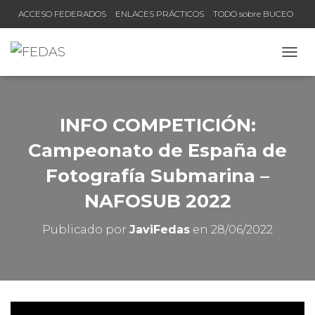
ACCESO FEDERADOS
ENLACES PRÁCTICOS
TODO sobre BUCEO
COMPRUEBA TU TÍTULO Y LICENCIA
CAMB
INFO COMPETICIÓN:
Campeonato de España de
Fotografía Submarina –
NAFOSUB 2022
Publicado por
JaviFedas
en
28/06/2022