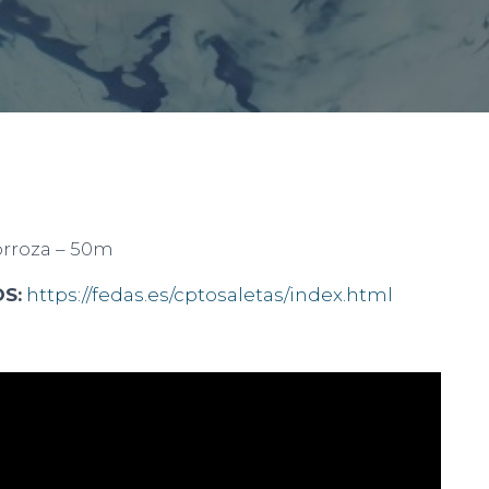
orroza – 50m
S:
https://fedas.es/cptosaletas/index.html