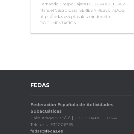
Fernando Crespo Lajara DELEGADO FEDAS:
Manuel Castro Casal SERIES Y RESULTADOS:
https://fedas.es/cptosaletas/index.html
DOCUMENTACIÓN:
FEDAS
Federación Española de Actividades
Subacuáticas
Calle Aragó 517 5º-1ª | 08013 BARCELONA
Teléfono: 932006769
fedas@fedas.es