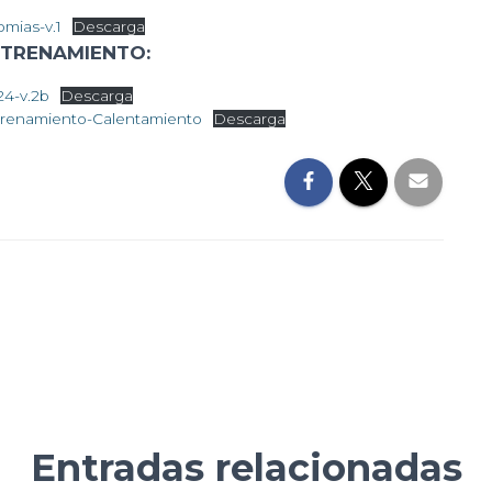
mias-v.1
Descarga
ENTRENAMIENTO:
4-v.2b
Descarga
trenamiento-Calentamiento
Descarga
Entradas relacionadas