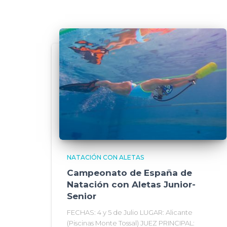
NATACIÓN CON ALETAS
Campeonato de España de
Natación con Aletas Junior-
Senior
FECHAS: 4 y 5 de Julio LUGAR: Alicante
(Piscinas Monte Tossal) JUEZ PRINCIPAL: