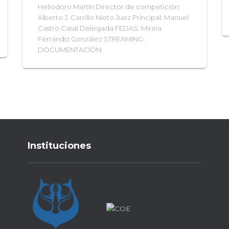
Heliodoro Martín Director de competición:
Alberto J. Carrillo Nieto Juez Principal: Manuel
Castro Casal Delegada FEDAS: Mireia
Ferrándiz González STREAMING:
DOCUMENTACIÓN:
Instituciones