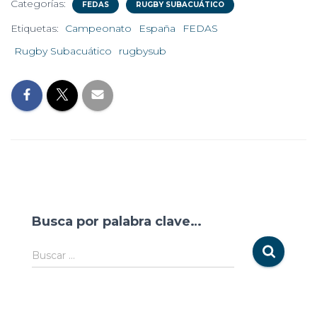
Categorías:
FEDAS
RUGBY SUBACUÁTICO
Etiquetas:
Campeonato
España
FEDAS
Rugby Subacuático
rugbysub
Busca por palabra clave…
Buscar …