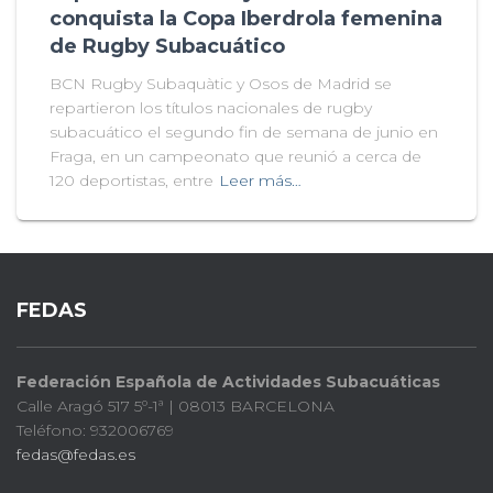
conquista la Copa Iberdrola femenina
de Rugby Subacuático
BCN Rugby Subaquàtic y Osos de Madrid se
repartieron los títulos nacionales de rugby
subacuático el segundo fin de semana de junio en
Fraga, en un campeonato que reunió a cerca de
120 deportistas, entre
Leer más…
FEDAS
Federación Española de Actividades Subacuáticas
Calle Aragó 517 5º-1ª | 08013 BARCELONA
Teléfono: 932006769
fedas@fedas.es