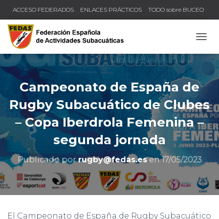
ACCESO FEDERADOS
ENLACES PRÁCTICOS
TODO sobre BUCEO
COMPRUEBA TU TÍTULO Y LICENCIA
CAMB
Campeonato de España de
Rugby Subacuático de Clubes
– Copa Iberdrola Femenina –
segunda jornada
Publicado por
rugby@fedas.es
en
17/05/2023
El Campeonato de España de Rugby Subacuático