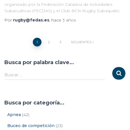
organizado por la Federación Catalana de Actividades
Subacuáticas (FECDAS) y el Club BCN Rugby Subaquàtic.
Por
rugby@fedas.es
, hace
3 años
1
2
3
SIGUIENTES
Busca por palabra clave…
Buscar …
Busca por categoría…
Apnea
(42)
Buceo de competición
(23)