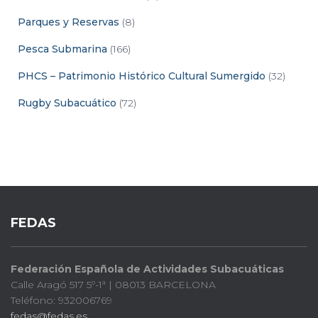
Parques y Reservas
(8)
Pesca Submarina
(166)
PHCS – Patrimonio Histórico Cultural Sumergido
(32)
Rugby Subacuático
(72)
FEDAS
Federación Española de Actividades Subacuáticas
Calle Aragó 517 5º-1ª | 08013 BARCELONA
Teléfono: 932006769
fedas@fedas.es