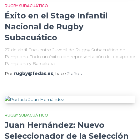
RUGBY SUBACUÁTICO
Éxito en el Stage Infantil
Nacional de Rugby
Subacuático
27 de abril Encuentro Juvenil de Rugby Subacuático en
Pamplona. Todo un éxito con representación del equipo de
Pamplona y Barcelona.
Por
rugby@fedas.es
, hace
2 años
RUGBY SUBACUÁTICO
Juan Hernández: Nuevo
Seleccionador de la Selección