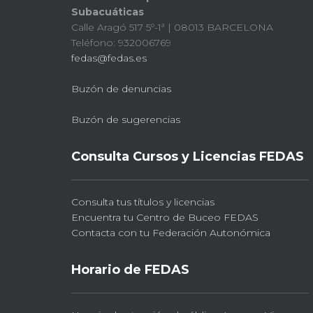
Subacuáticas
Calle Aragó 517 5º-1ª | 08013 BARCELONA
Teléfono: 932006769
fedas@fedas.es
Buzón de denuncias
Buzón de sugerencias
Consulta Cursos y Licencias FEDAS
Consulta tus títulos y licencias
Encuentra tu Centro de Buceo FEDAS
Contacta con tu Federación Autonómica
Horario de FEDAS