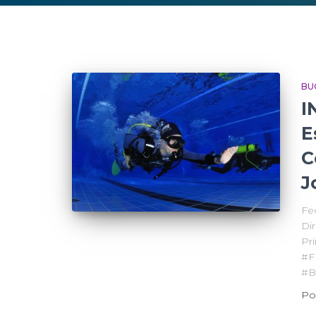
BU
I
E
C
J
Fe
Di
Pr
#F
#B
Po