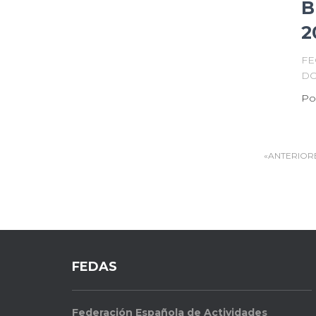
B
2
FE
DO
Po
ANTERIOR
FEDAS
Federación Española de Actividades