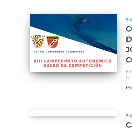
BU
C
D
J
C
FE
DO
Po
BU
C