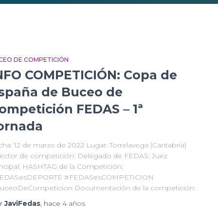
CEO DE COMPETICIÓN
NFO COMPETICIÓN: Copa de
spaña de Buceo de
ompetición FEDAS – 1ª
ornada
cha: 12 de marzo de 2022 Lugar: Torrelavega (Cantabria)
rector de competición: Delegado de FEDAS: Juez
incipal: HASHTAG de la Competición:
EDASesDEPORTE #FEDASesCOMPETICION
uceoDeCompeticion Documentación de la competición:
r
JaviFedas
, hace
4 años