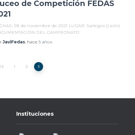
uceo de Competición FEDAS
021
CHAS: 28 de noviembre de 2021 LUGAR: Sariegos (León)
CUMENTACIÓN DEL CAMPEONATO:
r
JaviFedas
, hace
5 años
ES
1
2
3
Instituciones