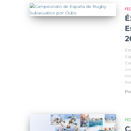
FE
É
E
2
Es
Es
Ca
con
ma
Mad
Po
FE
C