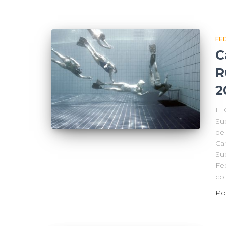
FE
C
R
2
El
Su
de 
Ca
Su
Fe
co
Po