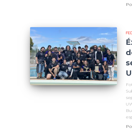
Po
FE
É
d
s
U
Fo
Su
se
UW
Bu
es
Po