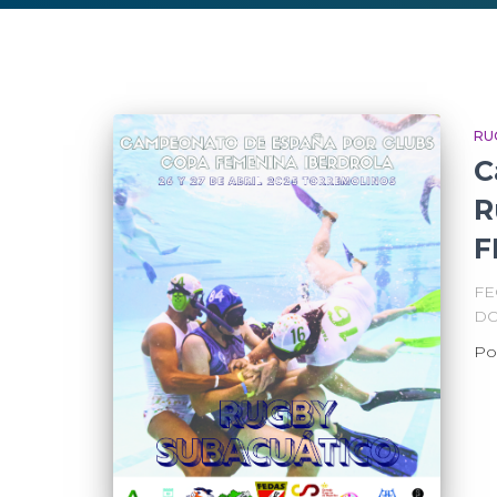
RU
C
R
F
FE
DO
Po