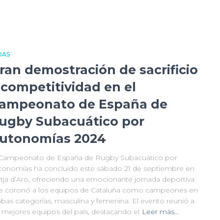
DAS
ran demostración de sacrificio
 competitividad en el
ampeonato de España de
ugby Subacuático por
utonomías 2024
 Campeonato de España de Rugby Subacuático por
tonomías ha concluido este sábado 21 de septiembre en
atja d’Aro, ofreciendo una emocionante jornada deportiva
e coronó a los equipos de Cataluña como campeones en
bas categorías, masculina y femenina. El evento reunió a
s mejores equipos del país, destacando el
Leer más…