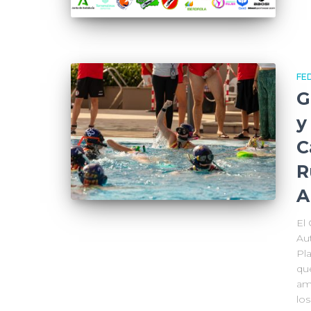
FE
G
y
C
R
A
El
Au
Pl
qu
am
lo