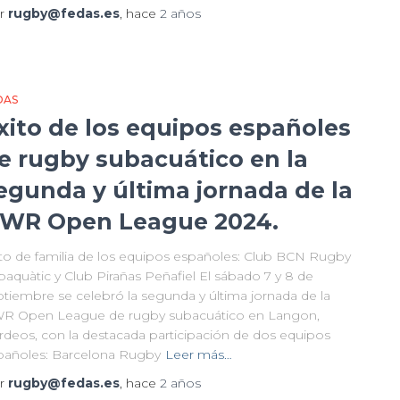
r
rugby@fedas.es
, hace
2 años
DAS
xito de los equipos españoles
e rugby subacuático en la
egunda y última jornada de la
WR Open League 2024.
to de familia de los equipos españoles: Club BCN Rugby
baquàtic y Club Pirañas Peñafiel El sábado 7 y 8 de
ptiembre se celebró la segunda y última jornada de la
R Open League de rugby subacuático en Langon,
rdeos, con la destacada participación de dos equipos
pañoles: Barcelona Rugby
Leer más…
r
rugby@fedas.es
, hace
2 años