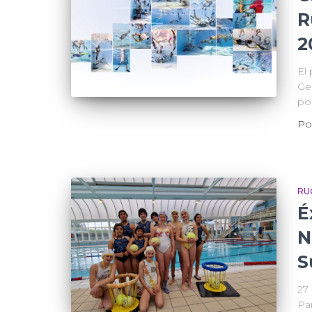
R
2
El 
Ge
po
Po
RU
É
N
S
27
Pa