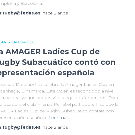
mplona y Barcelona.
r
rugby@fedas.es
, hace
2 años
GBY SUBACUÁTICO
a AMAGER Ladies Cup de
ugby Subacuático contó con
epresentación española
 pasado 13 de abril se celebro la Amager Ladies Cup en
penhage, Dinamarca. Este Open es reconocido a nivel
ternacional ya que acoge sólo a equipos femeninos. Para
a ocasión, el club Pirañas Peñafiel participó e hizo que la
AGER Ladies Cup de Rugby Subacuático contara con
presentación española.
Leer más…
r
rugby@fedas.es
, hace
2 años