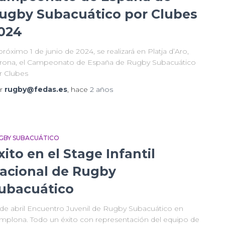
ugby Subacuático por Clubes
024
próximo 1 de junio de 2024, se realizará en Platja d’Aro,
rona, el Campeonato de España de Rugby Subacuático
r Clubes
r
rugby@fedas.es
, hace
2 años
GBY SUBACUÁTICO
xito en el Stage Infantil
acional de Rugby
ubacuático
 de abril Encuentro Juvenil de Rugby Subacuático en
mplona. Todo un éxito con representación del equipo de