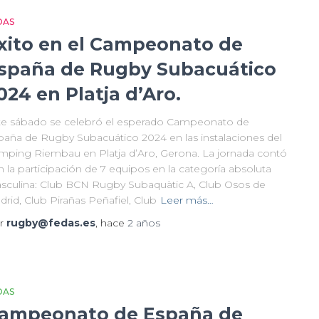
DAS
xito en el Campeonato de
spaña de Rugby Subacuático
024 en Platja d’Aro.
te sábado se celebró el esperado Campeonato de
paña de Rugby Subacuático 2024 en las instalaciones del
mping Riembau en Platja d’Aro, Gerona. La jornada contó
 la participación de 7 equipos en la categoría absoluta
sculina: Club BCN Rugby Subaquàtic A, Club Osos de
rid, Club Pirañas Peñafiel, Club
Leer más…
r
rugby@fedas.es
, hace
2 años
DAS
ampeonato de España de