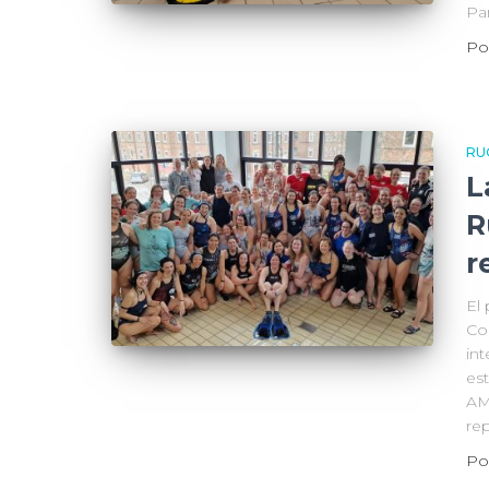
Pa
Po
RU
L
R
r
El
Co
in
est
AM
re
Po