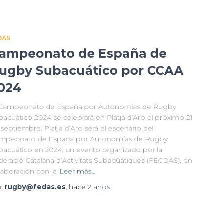
DAS
ampeonato de España de
ugby Subacuático por CCAA
024
 Campeonato de España por Autonomías de Rugby
bacuático 2024 se celebrará en Platja d’Aro el próximo 21
septiembre. Platja d’Aro será el escenario del
mpeonato de España por Autonomías de Rugby
bacuático en 2024, un evento organizado por la
deració Catalana d’Activitats Subaqüàtiques (FECDAS), en
laboración con la
Leer más…
r
rugby@fedas.es
, hace
2 años