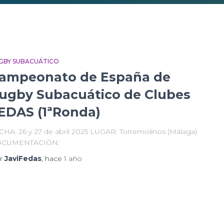
GBY SUBACUÁTICO
ampeonato de España de
ugby Subacuático de Clubes
EDAS (1ªRonda)
CHA: 26 y 27 de abril 2025 LUGAR: Torremolinos (Málaga)
CUMENTACIÓN:
r
JaviFedas
, hace
1 año