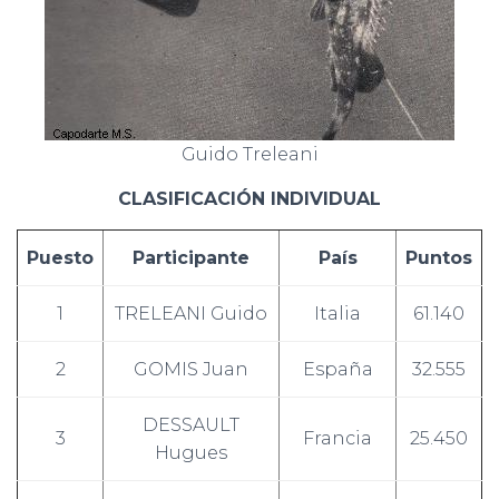
Guido Treleani
CLASIFICACIÓN INDIVIDUAL
Puesto
Participante
País
Puntos
1
TRELEANI Guido
Italia
61.140
2
GOMIS Juan
España
32.555
DESSAULT
3
Francia
25.450
Hugues