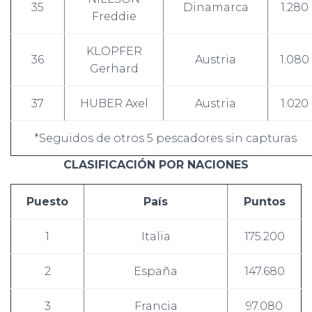
35
Dinamarca
1.280
Freddie
KLOPFER
36
Austria
1.080
Gerhard
37
HUBER Axel
Austria
1.020
*Seguidos de otros 5 pescadores sin capturas.
CLASIFICACIÓN POR NACIONES
Puesto
País
Puntos
1
Italia
175.200
2
España
147.680
3
Francia
97.080