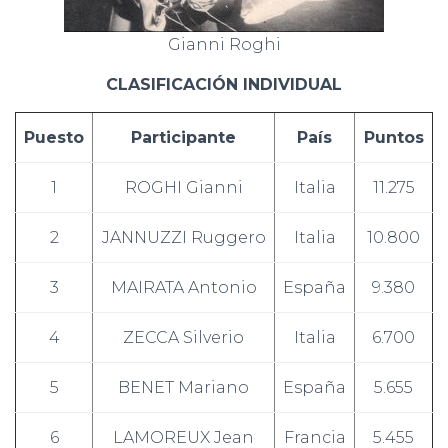
Gianni Roghi
CLASIFICACIÓN INDIVIDUAL
Puesto
Participante
País
Puntos
1
ROGHI Gianni
Italia
11.275
2
JANNUZZI Ruggero
Italia
10.800
3
MAIRATA Antonio
España
9.380
4
ZECCA Silverio
Italia
6.700
5
BENET Mariano
España
5.655
6
LAMOREUX Jean
Francia
5.455