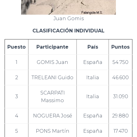
Juan Gomis
CLASIFICACIÓN INDIVIDUAL
Puesto
Participante
País
Puntos
1
GOMIS Juan
España
54.750
2
TRELEANI Guido
Italia
46.600
SCARPATI
3
Italia
31.090
Massimo
4
NOGUERA José
España
29.880
5
PONS Martín
España
17.470