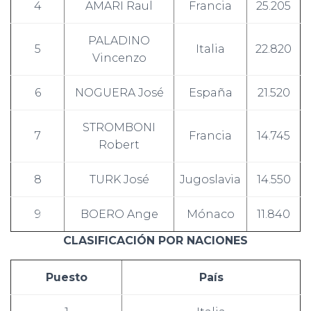
4
AMARI Raul
Francia
25.205
PALADINO
5
Italia
22.820
Vincenzo
6
NOGUERA José
España
21.520
STROMBONI
7
Francia
14.745
Robert
8
TURK José
Jugoslavia
14.550
9
BOERO Ange
Mónaco
11.840
CLASIFICACIÓN POR NACIONES
Puesto
País