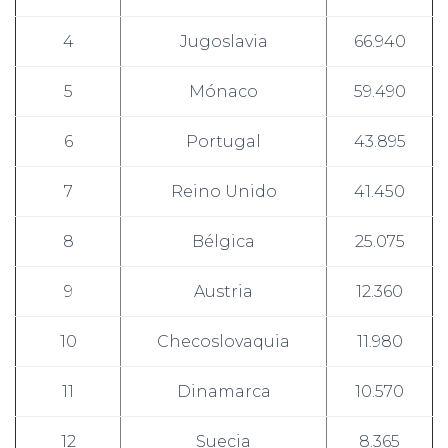
4
Jugoslavia
66.940
5
Mónaco
59.490
6
Portugal
43.895
7
Reino Unido
41.450
8
Bélgica
25.075
9
Austria
12.360
10
Checoslovaquia
11.980
11
Dinamarca
10.570
12
Suecia
8.365