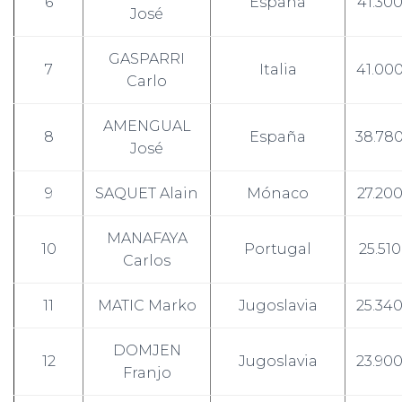
6
España
41.30
José
GASPARRI
7
Italia
41.00
Carlo
AMENGUAL
8
España
38.78
José
9
SAQUET Alain
Mónaco
27.20
MANAFAYA
10
Portugal
25.510
Carlos
11
MATIC Marko
Jugoslavia
25.34
DOMJEN
12
Jugoslavia
23.90
Franjo