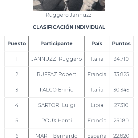
Ruggero Jannuzzi
CLASIFICACIÓN INDIVIDUAL
Puesto
Participante
País
Puntos
1
JANNUZZI Ruggero
Italia
34.710
2
BUFFAZ Robert
Francia
33.825
3
FALCO Ennio
Italia
30.345
4
SARTORI Luigi
Libia
27.310
5
ROUX Henti
Francia
25.180
6
MARTI Bernardo
España
22.820