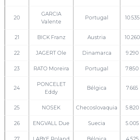
GARCIA
20
Portugal
10.535
Valente
21
BICK Franz
Austria
10.260
22
JAGERT Ole
Dinamarca
9.290
23
RATO Moreira
Portugal
7.850
PONCELET
24
Bélgica
7.665
Eddy
25
NOSEK
Checoslovaquia
5.820
26
ENGVALL Due
Suecia
5.005
27
LABYE Roland
Bélgica
4.525