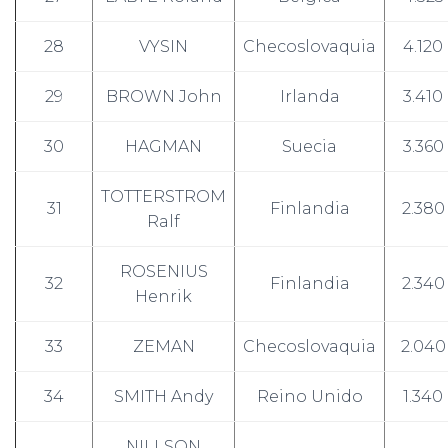
28
VYSIN
Checoslovaquia
4.120
29
BROWN John
Irlanda
3.410
30
HAGMAN
Suecia
3.360
TOTTERSTROM
31
Finlandia
2.380
Ralf
ROSENIUS
32
Finlandia
2.340
Henrik
33
ZEMAN
Checoslovaquia
2.040
34
SMITH Andy
Reino Unido
1.340
NILLSON