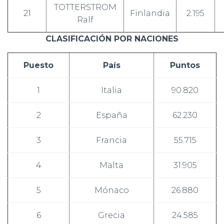
TOTTERSTROM
21
Finlandia
2.195
Ralf
CLASIFICACIÓN POR NACIONES
Puesto
País
Puntos
1
Italia
90.820
2
España
62.230
3
Francia
55.715
4
Malta
31.905
5
Mónaco
26.880
6
Grecia
24.585