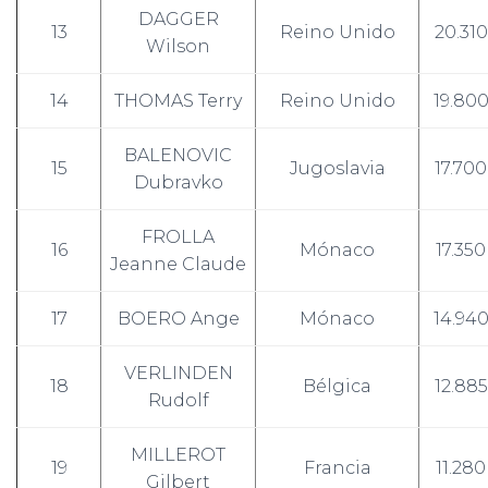
DAGGER
13
Reino Unido
20.310
Wilson
14
THOMAS Terry
Reino Unido
19.80
BALENOVIC
15
Jugoslavia
17.700
Dubravko
FROLLA
16
Mónaco
17.350
Jeanne Claude
17
BOERO Ange
Mónaco
14.94
VERLINDEN
18
Bélgica
12.885
Rudolf
MILLEROT
19
Francia
11.280
Gilbert