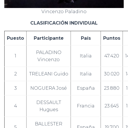
Vincenzo Paladino
CLASIFICACIÓN INDIVIDUAL
Puesto
Participante
País
Puntos
PALADINO
1
Italia
47.420
1
Vincenzo
2
TRELEANI Guido
Italia
30.020
3
NOGUERA José
España
23.880
DESSAULT
4
Francia
23.645
Hugues
BALLESTER
5
España
19.700