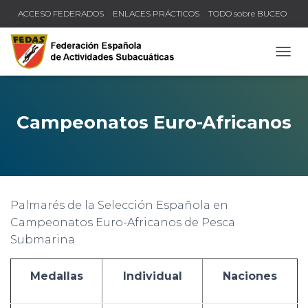
ACCESO FEDERADOS
ENLACES PRÁCTICOS
TODO sobre BUCEO
COMPRUEBA TU TÍTULO Y LICENCIA
CAMB
Campeonatos Euro-Africanos
Palmarés de la Selección Española en
Campeonatos Euro-Africanos de Pesca
Submarina
Medallas
Individual
Naciones