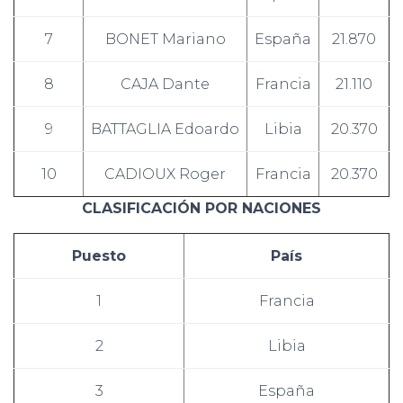
7
BONET Mariano
España
21.870
8
CAJA Dante
Francia
21.110
9
BATTAGLIA Edoardo
Libia
20.370
10
CADIOUX Roger
Francia
20.370
CLASIFICACIÓN POR NACIONES
Puesto
País
1
Francia
2
Libia
3
España