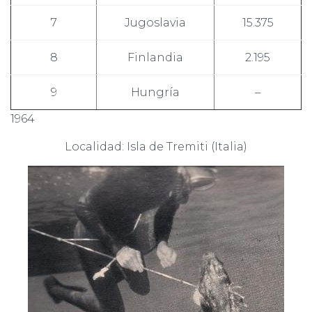
7
Jugoslavia
15.375
8
Finlandia
2.195
9
Hungría
–
1964
Localidad: Isla de Tremiti (Italia)