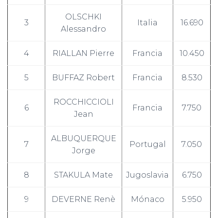
OLSCHKI
3
Italia
16.690
Alessandro
4
RIALLAN Pierre
Francia
10.450
5
BUFFAZ Robert
Francia
8.530
ROCCHICCIOLI
6
Francia
7.750
Jean
ALBUQUERQUE
7
Portugal
7.050
Jorge
8
STAKULA Mate
Jugoslavia
6.750
9
DEVERNE Renè
Mónaco
5.950