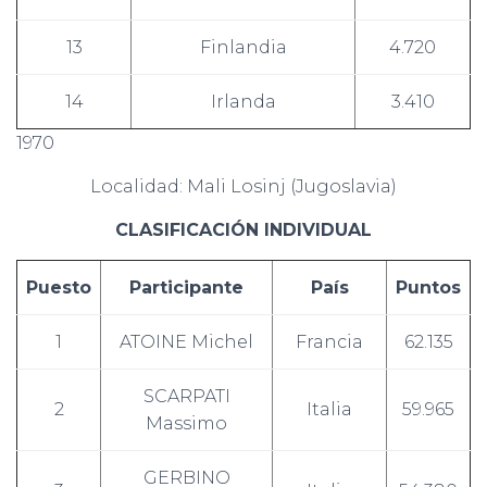
13
Finlandia
4.720
14
Irlanda
3.410
1970
Localidad: Mali Losinj (Jugoslavia)
CLASIFICACIÓN INDIVIDUAL
Puesto
Participante
País
Puntos
1
ATOINE Michel
Francia
62.135
SCARPATI
2
Italia
59.965
Massimo
GERBINO