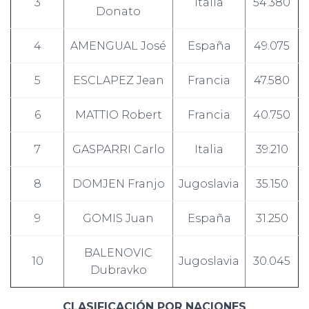
3
Italia
54.380
Donato
4
AMENGUAL José
España
49.075
5
ESCLAPEZ Jean
Francia
47.580
6
MATTIO Robert
Francia
40.750
7
GASPARRI Carlo
Italia
39.210
8
DOMJEN Franjo
Jugoslavia
35.150
9
GOMIS Juan
España
31.250
BALENOVIC
10
Jugoslavia
30.045
Dubravko
CLASIFICACIÓN POR NACIONES