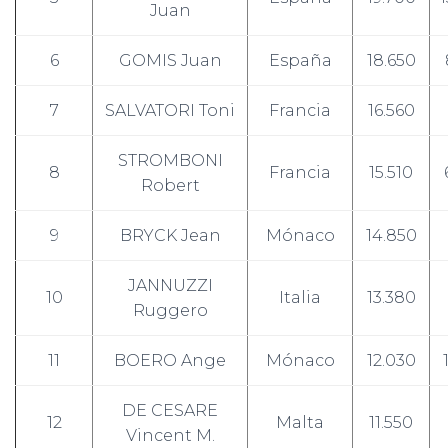
Juan
6
GOMIS Juan
España
18.650
7
SALVATORI Toni
Francia
16.560
STROMBONI
8
Francia
15.510
Robert
9
BRYCK Jean
Mónaco
14.850
JANNUZZI
10
Italia
13.380
Ruggero
11
BOERO Ange
Mónaco
12.030
DE CESARE
12
Malta
11.550
Vincent M.