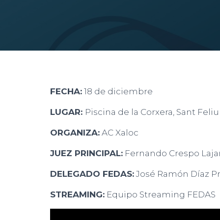
FECHA:
18 de diciembre
LUGAR:
Piscina de la Corxera, Sant Feli
ORGANIZA:
AC Xaloc
JUEZ PRINCIPAL:
Fernando Crespo Laja
DELEGADO FEDAS:
José Ramón Díaz P
STREAMING:
Equipo Streaming FEDAS