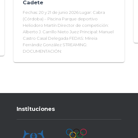
Cadete
Fechas: 20 y 21 de junio 2026 Lugar: Cabra
(Córdoba) – Piscina Parque deportivo
Heliodoro Martín Director de competición:
Alberto J. Carrillo Nieto Juez Principal: Manuel
Castro Casal Delegada FEDAS: Mireia
Ferrándiz González STREAMING:
DOCUMENTACIÓN:
Instituciones