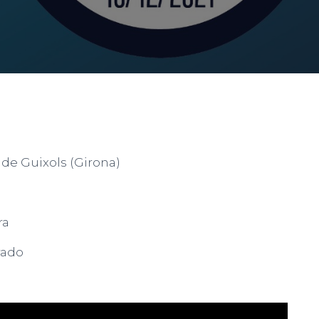
u de Guixols (Girona)
ra
rado