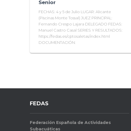
Senior
FECHAS: 4 y 5 de Julio LUGAR: Alicante
(Piscinas Monte Tossal) JUEZ PRINCIPAL:
Fernando Crespo Lajara DELEGADO FEDAS:
Manuel Castro Casal SERIES Y RESULTADOS:
https://fedas.es/cptosaletas/index.html
DOCUMENTACIÓN:
FEDAS
Federación Española de Actividades
Subacuáticas