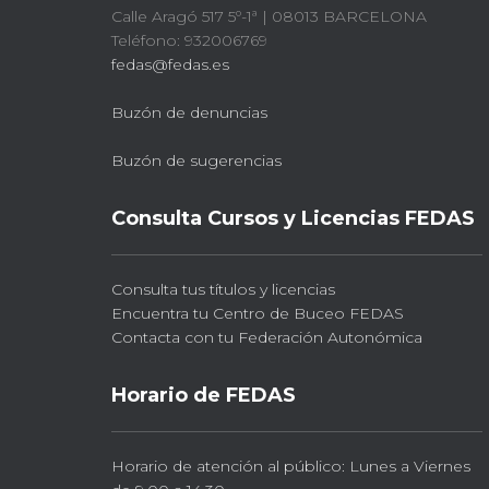
Calle Aragó 517 5º-1ª | 08013 BARCELONA
Teléfono: 932006769
fedas@fedas.es
Buzón de denuncias
Buzón de sugerencias
Consulta Cursos y Licencias FEDAS
Consulta tus títulos y licencias
Encuentra tu Centro de Buceo FEDAS
Contacta con tu Federación Autonómica
Horario de FEDAS
Horario de atención al público: Lunes a Viernes