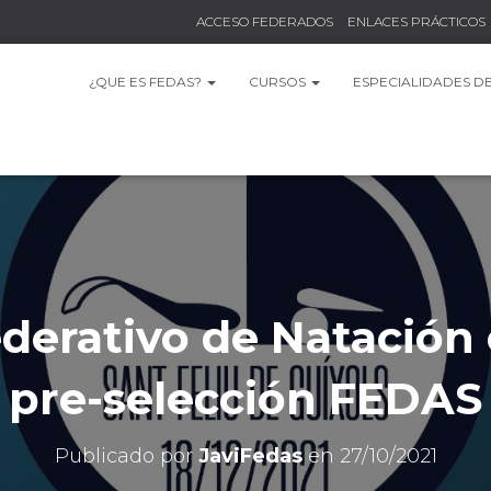
ACCESO FEDERADOS
ENLACES PRÁCTICOS
¿QUE ES FEDAS?
CURSOS
ESPECIALIDADES D
derativo de Natación
pre-selección FEDAS
Publicado por
JaviFedas
en
27/10/2021