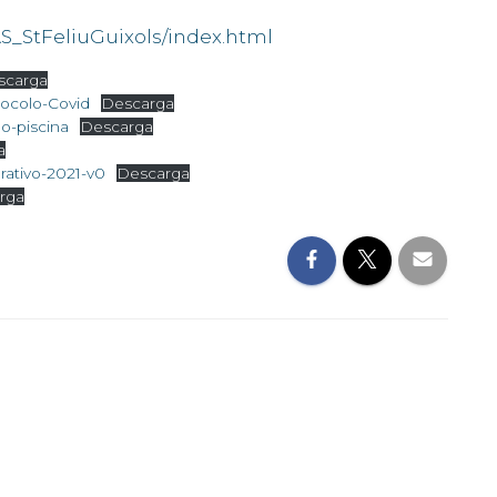
_StFeliuGuixols/index.html
scarga
tocolo-Covid
Descarga
o-piscina
Descarga
a
ativo-2021-v0
Descarga
rga