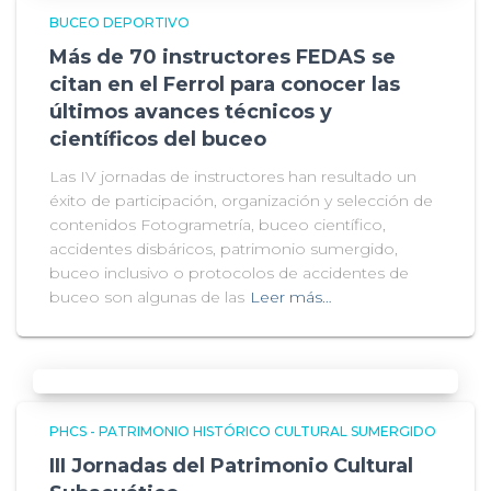
BUCEO DEPORTIVO
Más de 70 instructores FEDAS se
citan en el Ferrol para conocer las
últimos avances técnicos y
científicos del buceo
Las IV jornadas de instructores han resultado un
éxito de participación, organización y selección de
contenidos Fotogrametría, buceo científico,
accidentes disbáricos, patrimonio sumergido,
buceo inclusivo o protocolos de accidentes de
buceo son algunas de las
Leer más…
PHCS - PATRIMONIO HISTÓRICO CULTURAL SUMERGIDO
III Jornadas del Patrimonio Cultural