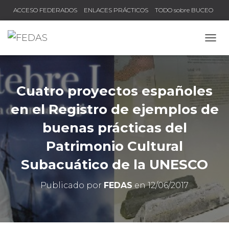
ACCESO FEDERADOS
ENLACES PRÁCTICOS
TODO sobre BUCEO
COMPRUEBA TU TÍTULO Y LICENCIA
CAMB
Cuatro proyectos españoles
en el Registro de ejemplos de
buenas prácticas del
Patrimonio Cultural
Subacuático de la UNESCO
Publicado por
FEDAS
en
12/06/2017