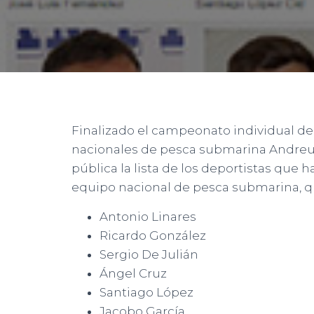
Finalizado el campeonato individual de
nacionales de pesca submarina Andreu 
pública la lista de los deportistas que 
equipo nacional de pesca submarina, qu
Antonio Linares
Ricardo González
Sergio De Julián
Ángel Cruz
Santiago López
Jacobo García