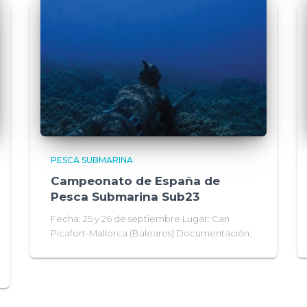
PESCA SUBMARINA
Campeonato de España de
Pesca Submarina Sub23
Fecha: 25 y 26 de septiembre Lugar: Can
Picafort-Mallorca (Baleares) Documentación: