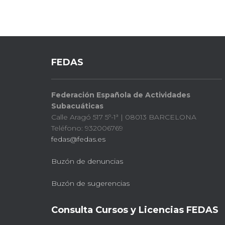
FEDAS
Federación Española de Actividades
Subacuáticas
Calle Aragó 517 5º-1ª | 08013 BARCELONA
Teléfono: 932006769
fedas@fedas.es
Buzón de denuncias
Buzón de sugerencias
Consulta Cursos y Licencias FEDAS