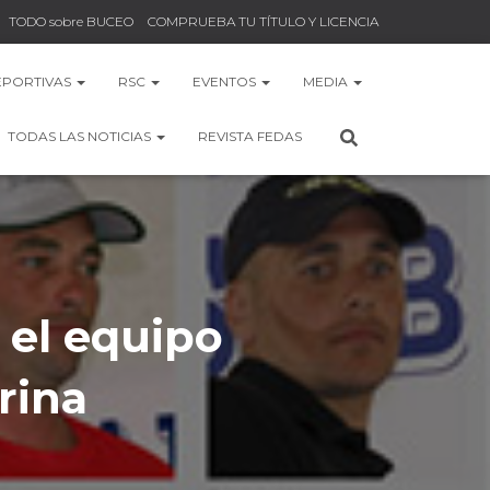
TODO sobre BUCEO
COMPRUEBA TU TÍTULO Y LICENCIA
EPORTIVAS
RSC
EVENTOS
MEDIA
TODAS LAS NOTICIAS
REVISTA FEDAS
 el equipo
rina