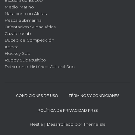
Escuela de Buceo
Medio Marino
Natacion con Aletas
Pesca Submarina
Orientación Subacuática
Cazafotosub
Buceo de Competición
Apnea
Hockey Sub
Rugby Subacuático
Patrimonio Histórico Cultural Sub.
CONDICIONES DE USO
TÉRMINOS Y CONDICIONES
POLÍTICA DE PRIVACIDAD RRSS
Hestia | Desarrollado por
ThemeIsle