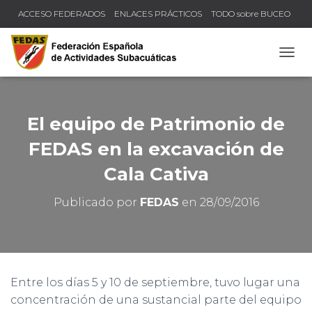
ACCESO FEDERADOS
ENLACES PRÁCTICOS
TODO sobre BUCEO
COMPRUEBA TU TÍTULO Y LICENCIA
CAMB
El equipo de Patrimonio de
FEDAS en la excavación de
Cala Cativa
Publicado por
FEDAS
en
28/09/2016
Entre los días 5 y 10 de septiembre, tuvo lugar una
concentración de una sustancial parte del equipo