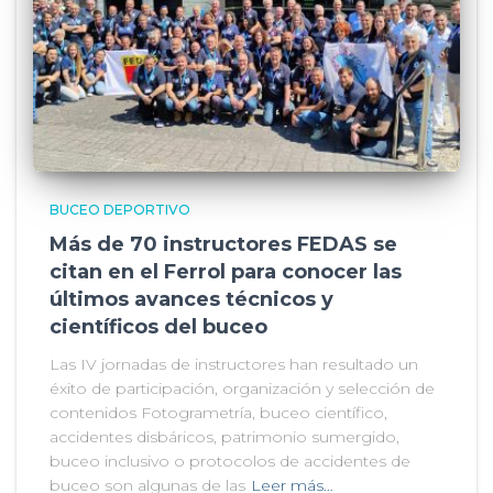
BUCEO DEPORTIVO
Más de 70 instructores FEDAS se
citan en el Ferrol para conocer las
últimos avances técnicos y
científicos del buceo
Las IV jornadas de instructores han resultado un
éxito de participación, organización y selección de
contenidos Fotogrametría, buceo científico,
accidentes disbáricos, patrimonio sumergido,
buceo inclusivo o protocolos de accidentes de
buceo son algunas de las
Leer más…