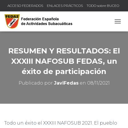
ACCESO FEDERADOS
ENLACES PRÁCTICOS
TODO sobre BUCEO
COMPRUEBA TU TÍTULO Y LICENCIA
CAMB
RESUMEN Y RESULTADOS: El
XXXIII NAFOSUB FEDAS, un
éxito de participación
Publicado por
JaviFedas
en
08/11/2021
Todo un éxito el XXXIII NAFOSUB 2021. El pueblo