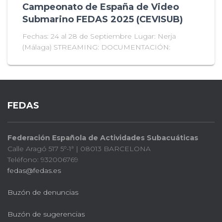
Campeonato de España de Video
Submarino FEDAS 2025 (CEVISUB)
Fechas: 24 al 28 de Septiembre Lugar: Nerja
(Málaga) STREAMING: DOCUMENTACIÓN:
FEDAS
Federación Española de Actividades Subacuáticas
Calle Aragó 517 5º-1ª | 08013 BARCELONA
Teléfono: 932006769
fedas@fedas.es
Buzón de denuncias
Buzón de sugerencias