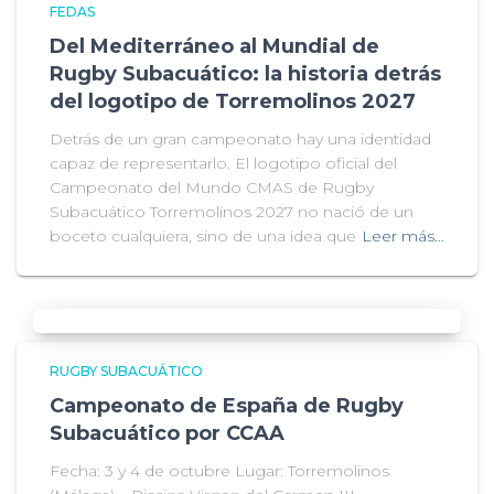
FEDAS
Del Mediterráneo al Mundial de
Rugby Subacuático: la historia detrás
del logotipo de Torremolinos 2027
Detrás de un gran campeonato hay una identidad
capaz de representarlo. El logotipo oficial del
Campeonato del Mundo CMAS de Rugby
Subacuático Torremolinos 2027 no nació de un
boceto cualquiera, sino de una idea que
Leer más…
RUGBY SUBACUÁTICO
Campeonato de España de Rugby
Subacuático por CCAA
Fecha: 3 y 4 de octubre Lugar: Torremolinos