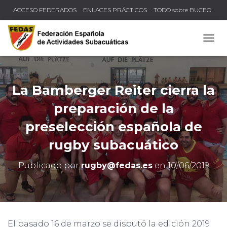
ACCESO FEDERADOS
ENLACES PRÁCTICOS
TODO sobre BUCEO
COMPRUEBA TU TÍTULO Y LICENCIA
CAMB
La Bamberger Reiter cierra la
preparación de la
preselección española de
rugby subacuático
Publicado por
rugby@fedas.es
en
10/06/2019
El pasado 16 de marzo se disputó la edición 2019