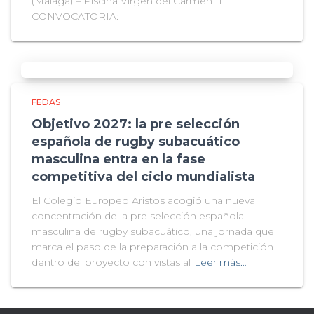
(Málaga) – Piscina Virgen del Carmen III
CONVOCATORIA:
FEDAS
Objetivo 2027: la pre selección
española de rugby subacuático
masculina entra en la fase
competitiva del ciclo mundialista
El Colegio Europeo Aristos acogió una nueva
concentración de la pre selección española
masculina de rugby subacuático, una jornada que
marca el paso de la preparación a la competición
dentro del proyecto con vistas al
Leer más…