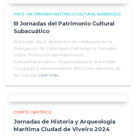
PHCS - PATRIMONIO HISTÓRICO CULTURAL SUMERGIDO
III Jornadas del Patrimonio Cultural
Subacuático
El pasado día 12 de febrero se celebraron en la
Delegación de Defensaen Galicia las III Jornadas
sobre Protección del Patrimonio
CulturalSubacuático. Organizadas por la Armada,
congregó a representantes delos tres ejércitos, de
las Fuerzas
Leer más…
COMITÉ CIENTÍFICO
Jornadas de Historia y Arqueología
Marítima Ciudad de Viveiro 2024