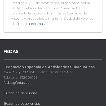
Los días 16 y 17 de noviembre, organizado por la
FEDAS y el Ayuntamiento de Viveiro se ha
celebrado la octava edición de las Jornadas de
Historia y Arqueología Marítima Ciudad de Viveiro.
El sábado,
Leer más…
FEDAS
Federación Española de Actividades Subacuáticas
Calle Aragó 517 5º-1ª | 08013 BARCELONA
Teléfono: 932006769
fedas@fedas.es
Buzón de denuncias
Buzón de sugerencias