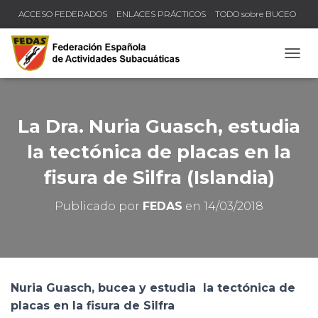
ACCESO FEDERADOS
ENLACES PRÁCTICOS
TODO sobre BUCEO
COMPRUEBA TU TÍTULO Y LICENCIA
CAMB
La Dra. Nuria Guasch, estudia
la tectónica de placas en la
fisura de Silfra (Islandia)
Publicado por
FEDAS
en
14/03/2018
Nuria Guasch, bucea y estudia la tectónica de
placas en la fisura de Silfra