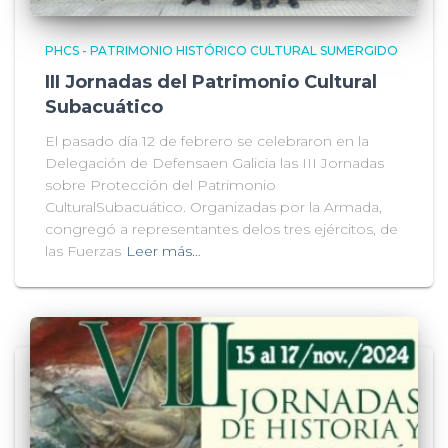
PHCS - PATRIMONIO HISTÓRICO CULTURAL SUMERGIDO
III Jornadas del Patrimonio Cultural
Subacuático
El pasado día 12 de febrero se celebraron en la
Delegación de Defensaen Galicia las III Jornadas
sobre Protección del Patrimonio
CulturalSubacuático. Organizadas por la Armada,
congregó a representantes delos tres ejércitos, de
las Fuerzas
Leer más…