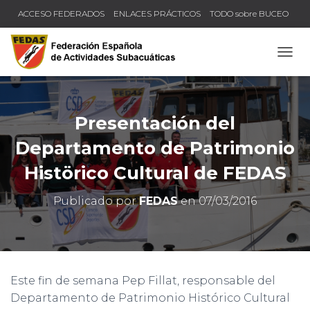
ACCESO FEDERADOS
ENLACES PRÁCTICOS
TODO sobre BUCEO
COMPRUEBA TU TÍTULO Y LICENCIA
CAMB
Presentación del
Departamento de Patrimonio
Histörico Cultural de FEDAS
Publicado por
FEDAS
en
07/03/2016
Este fin de semana Pep Fillat, responsable del
Departamento de Patrimonio Histórico Cultural