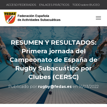
ACCESO FEDERADOS
ENLACES PRÁCTICOS
TODO sobre BUCEO
COMPRUEBA TU TÍTULO Y LICENCIA
CAMB
RESUMEN Y RESULTADOS:
Primera jornada del
Campeonato de España de
Rugby Subacuático por
Clubes (CERSC)
Publicado por
rugby@fedas.es
en
16/03/2022