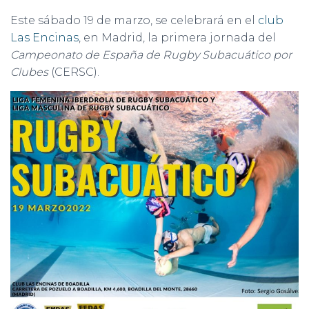
Este sábado 19 de marzo, se celebrará en el
club
Las Encinas
, en Madrid, la primera jornada del
Campeonato de España de Rugby Subacuático por
Clubes
(CERSC).