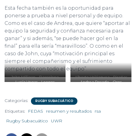
Esta fecha también es la oportunidad para
ponerse a prueba a nivel personal y de equipo.
Como es el caso de Andrea, que quiere “aportar al
equipo la seguridad y confianza necesaria para
ganar” y si además, “se puede hacer gol en la
final” para ella sería “maravilloso”. O como en el
caso de John, cuya “motivación principal es
siempre el compañerismo y el sufrimiento
compartido con todo el equipo”.
John Milligan – Barcelona
Alberto Velázquez – Pirañas
Lucía Vegas – Leones
Andrea Posada – Osos
Categorías:
RUGBY SUBACUÁTICO
Etiquetas:
FEDAS
resumen y resultados
rsa
Rugby Subacuático
UWR