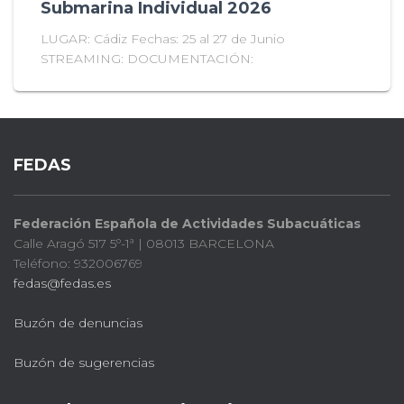
Submarina Individual 2026
LUGAR: Cádiz Fechas: 25 al 27 de Junio
STREAMING: DOCUMENTACIÓN:
FEDAS
Federación Española de Actividades Subacuáticas
Calle Aragó 517 5º-1ª | 08013 BARCELONA
Teléfono: 932006769
fedas@fedas.es
Buzón de denuncias
Buzón de sugerencias