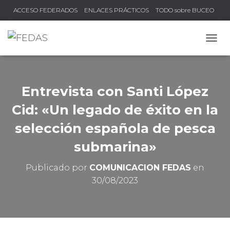
ACCESO FEDERADOS
ENLACES PRÁCTICOS
TODO sobre BUCEO
COMPRUEBA TU TÍTULO Y LICENCIA
CAMB
Entrevista con Santi López
Cid: «Un legado de éxito en la
selección española de pesca
submarina»
Publicado por
COMUNICACION FEDAS
en
30/08/2023