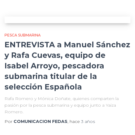
PESCA SUBMARINA
ENTREVISTA a Manuel Sánchez
y Rafa Cuevas, equipo de
Isabel Arroyo, pescadora
submarina titular de la
selección Española
Rafa Romero y Mónica Doñate, quienes comparten la
pasión por la pesca submarina y equipo junto a Yaiza
Romero.
Por
COMUNICACION FEDAS
, hace
3 años