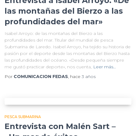
Entrevista a Isabel Arroyo. «De
las montañas del Bierzo a las
profundidades del mar»
Isabel Arroyo: de las montañas del Bierzo a las
profundidades del mar. Titular del mundial de pesca
Submarina de Laredo. Isabel Arroyo, ha tejido su historia de
pasión por el deporte desde las montañas del Bierzo hasta
las profundidades del océano. «Desde pequeña siempre
me gustó practicar deporte», nos cuenta,
Leer más…
Por
COMUNICACION FEDAS
, hace
3 años
PESCA SUBMARINA
Entrevista con Malén Sart –