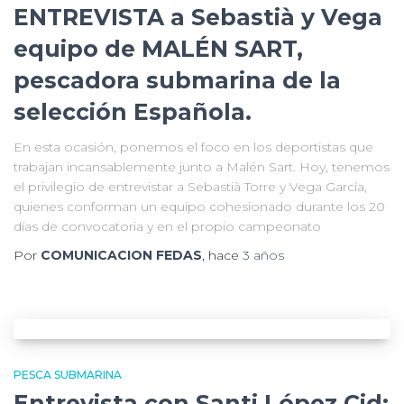
ENTREVISTA a Sebastià y Vega
equipo de MALÉN SART,
pescadora submarina de la
selección Española.
En esta ocasión, ponemos el foco en los deportistas que
trabajan incansablemente junto a Malén Sart. Hoy, tenemos
el privilegio de entrevistar a Sebastià Torre y Vega García,
quienes conforman un equipo cohesionado durante los 20
días de convocatoria y en el propio campeonato
Por
COMUNICACION FEDAS
, hace
3 años
PESCA SUBMARINA
Entrevista con Santi López Cid: