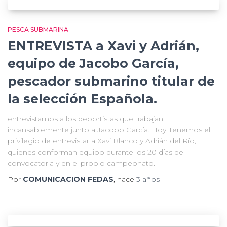
PESCA SUBMARINA
ENTREVISTA a Xavi y Adrián,
equipo de Jacobo García,
pescador submarino titular de
la selección Española.
entrevistamos a los deportistas que trabajan
incansablemente junto a Jacobo García. Hoy, tenemos el
privilegio de entrevistar a Xavi Blanco y Adrián del Río,
quienes conforman equipo durante los 20 días de
convocatoria y en el propio campeonato.
Por
COMUNICACION FEDAS
, hace
3 años