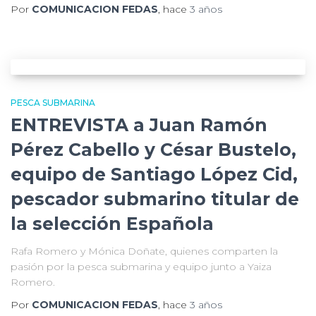
Por
COMUNICACION FEDAS
, hace
3 años
PESCA SUBMARINA
ENTREVISTA a Juan Ramón
Pérez Cabello y César Bustelo,
equipo de Santiago López Cid,
pescador submarino titular de
la selección Española
Rafa Romero y Mónica Doñate, quienes comparten la
pasión por la pesca submarina y equipo junto a Yaiza
Romero.
Por
COMUNICACION FEDAS
, hace
3 años