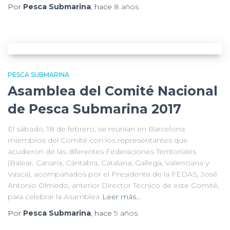
Por
Pesca Submarina
, hace
8 años
PESCA SUBMARINA
Asamblea del Comité Nacional
de Pesca Submarina 2017
El sábado, 18 de febrero, se reunían en Barcelona
miembros del Comité con los representantes que
acudieron de las diferentes Federaciones Territoriales
(Balear, Canaria, Cántabra, Catalana, Gallega, Valenciana y
Vasca), acompañados por el Presidente de la FEDAS, José
Antonio Olmedo, anterior Director Técnico de este Comité,
para celebrar la Asamblea
Leer más…
Por
Pesca Submarina
, hace
9 años