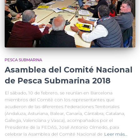
PESCA SUBMARINA
Asamblea del Comité Nacional
de Pesca Submarina 2018
El sábado, 10 de febrero, se reunían en Barcelona
miembros del Comité con los representantes que
acudieron de las diferentes Federaciones Territoriales
(Andaluza, Asturiana, Balear, Canaria, Cántabra, Catalana,
Gallega, Valenciana y Vasca), acompañados por el
Presidente de la FEDAS, José Antonio Olmedo, para
celebrar la Asamblea del Comité Nacional de
Leer más…