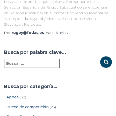
Los y las deportistas que aspiran a formar parte de la
Selección Española de Rugby Subacuático se encuentran
en Solsona (Cataluña) en el primer Encuentro Nacional de
la temporada, cuyo objetivo es el Europeo 2021 en
Stavanger, Noruega.
Por
rugby@fedas.es
, hace
6 años
Busca por palabra clave…
Busca por categoría…
Apnea
(42)
Buceo de competición
(23)