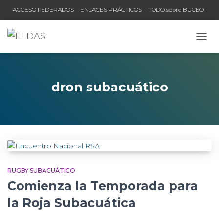
ACCESO FEDERADOS
ENLACES PRÁCTICOS
TODO sobre BUCEO
COMPRUEBA TU TÍTULO Y LICENCIA
CAMB
dron subacuático
RUGBY SUBACUÁTICO
Comienza la Temporada para
la Roja Subacuática