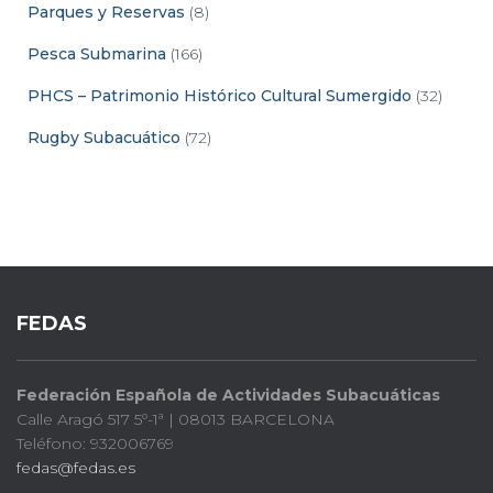
Parques y Reservas
(8)
Pesca Submarina
(166)
PHCS – Patrimonio Histórico Cultural Sumergido
(32)
Rugby Subacuático
(72)
FEDAS
Federación Española de Actividades Subacuáticas
Calle Aragó 517 5º-1ª | 08013 BARCELONA
Teléfono: 932006769
fedas@fedas.es