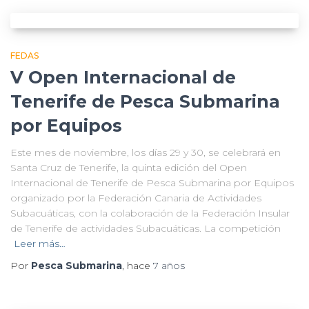
FEDAS
V Open Internacional de
Tenerife de Pesca Submarina
por Equipos
Este mes de noviembre, los días 29 y 30, se celebrará en
Santa Cruz de Tenerife, la quinta edición del Open
Internacional de Tenerife de Pesca Submarina por Equipos
organizado por la Federación Canaria de Actividades
Subacuáticas, con la colaboración de la Federación Insular
de Tenerife de actividades Subacuáticas. La competición
Leer más…
Por
Pesca Submarina
, hace
7 años