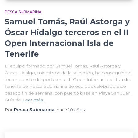
PESCA SUBMARINA
Samuel Tomás, Raúl Astorga y
Óscar Hidalgo terceros en el II
Open Internacional Isla de
Tenerife
El equipo formado por Samuel Tomás, Raúl Astorga y
Óscar Hidalgo, miembros de la selección, ha conseguido el
tercer puesto del podio en el II Open Internacional Isla de
Tenerife de Pesca Submarina de equipos celebrado este
pasado fin de semana, con puerto base en Playa San Juan,
Guía de
Leer más…
Por
Pesca Submarina
, hace
10 años