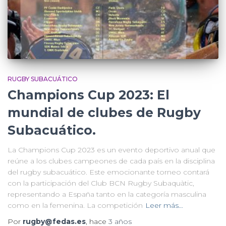
RUGBY SUBACUÁTICO
Champions Cup 2023: El
mundial de clubes de Rugby
Subacuático.
La Champions Cup 2023 es un evento deportivo anual que
reúne a los clubes campeones de cada país en la disciplina
del rugby subacuático. Este emocionante torneo contará
con la participación del Club BCN Rugby Subaquàtic,
representando a España tanto en la categoría masculina
como en la femenina. La competición
Leer más…
Por
rugby@fedas.es
, hace
3 años