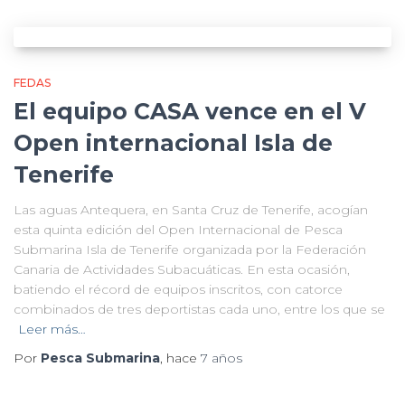
FEDAS
El equipo CASA vence en el V
Open internacional Isla de
Tenerife
Las aguas Antequera, en Santa Cruz de Tenerife, acogían
esta quinta edición del Open Internacional de Pesca
Submarina Isla de Tenerife organizada por la Federación
Canaria de Actividades Subacuáticas. En esta ocasión,
batiendo el récord de equipos inscritos, con catorce
combinados de tres deportistas cada uno, entre los que se
Leer más…
Por
Pesca Submarina
, hace
7 años