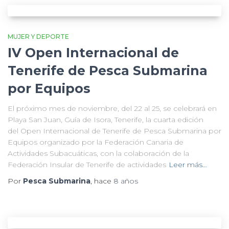
MUJER Y DEPORTE
IV Open Internacional de
Tenerife de Pesca Submarina
por Equipos
El próximo mes de noviembre, del 22 al 25, se celebrará en
Playa San Juan, Guía de Isora, Tenerife, la cuarta edición
del Open Internacional de Tenerife de Pesca Submarina por
Equipos organizado por la Federación Canaria de
Actividades Subacuáticas, con la colaboración de la
Federación Insular de Tenerife de actividades
Leer más…
Por
Pesca Submarina
, hace
8 años