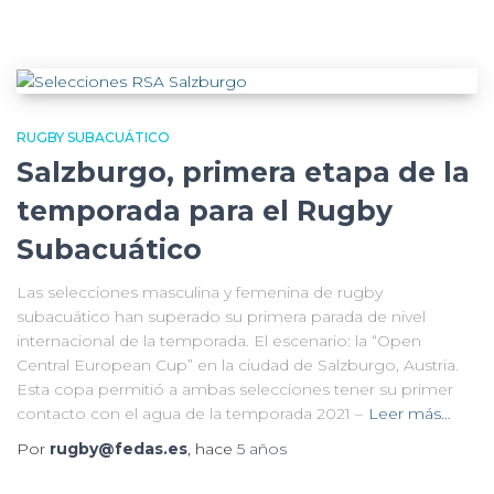
RUGBY SUBACUÁTICO
Salzburgo, primera etapa de la
temporada para el Rugby
Subacuático
Las selecciones masculina y femenina de rugby
subacuático han superado su primera parada de nivel
internacional de la temporada. El escenario: la “Open
Central European Cup” en la ciudad de Salzburgo, Austria.
Esta copa permitió a ambas selecciones tener su primer
contacto con el agua de la temporada 2021 –
Leer más…
Por
rugby@fedas.es
, hace
5 años