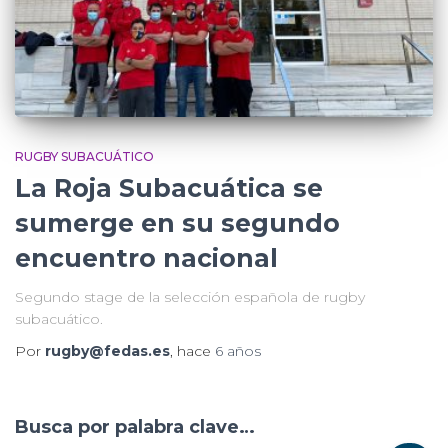
RUGBY SUBACUÁTICO
La Roja Subacuática se
sumerge en su segundo
encuentro nacional
Segundo stage de la selección española de rugby
subacuático.
Por
rugby@fedas.es
, hace
6 años
Busca por palabra clave…